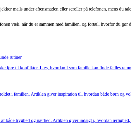
v tjekker mails under aftensmaden eller scroller på telefonen, mens du t
fonen væk, når du er sammen med familien, og fortæl, hvorfor du gør det.
unde rutiner
e føre til konflikter. Læs, hvordan I som familie kan finde fælles ramm
n
det i familien. Artiklen giver inspiration til, hvordan både børn og vok
t tab af både tryghed og nærhed. Artiklen giver indsigt i, hvordan ærli