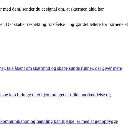
aler med dem, sender du et signal om, at skærmen altid har
 Det skaber respekt og forståelse – og gør det lettere for børnene at
er, tale åbent om skærmtid og skabe sunde rutiner, der giver mere
sne kan bidrage til et hjem præget af tillid, anerkendelse og
ghed, kommunikation og handling kan hjælpe jer med at genopbygge