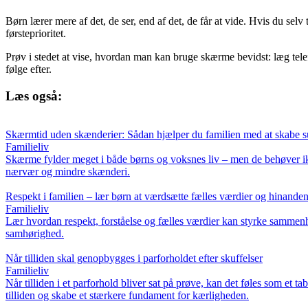
Børn lærer mere af det, de ser, end af det, de får at vide. Hvis du sel
førsteprioritet.
Prøv i stedet at vise, hvordan man kan bruge skærme bevidst: læg tele
følge efter.
Læs også:
Skærmtid uden skænderier: Sådan hjælper du familien med at skabe s
Familieliv
Skærme fylder meget i både børns og voksnes liv – men de behøver ikk
nærvær og mindre skænderi.
Respekt i familien – lær børn at værdsætte fælles værdier og hinande
Familieliv
Lær hvordan respekt, forståelse og fælles værdier kan styrke sammenhol
samhørighed.
Når tilliden skal genopbygges i parforholdet efter skuffelser
Familieliv
Når tilliden i et parforhold bliver sat på prøve, kan det føles som e
tilliden og skabe et stærkere fundament for kærligheden.