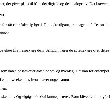
er giver plads til både det digitale og det analoge liv. Det kræver, at 
en
e forstår eller føler sig hørt i. En bedre tilgang er at tage en fælles 
 ikke?
lbøjelige til at respektere dem. Samtidig lærer de at reflektere over deres
er, som kan tilpasses efter alder, behov og hverdag. Det kan for eksempel
id eller i weekenden, hvor I laver noget sammen.
mmen.
huske dem. Og vigtigst: de skal kunne justeres. Børn bliver ældre, og beh