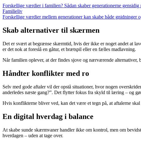
Forskellige værdier i familien? Sådan skaber generationerne gensidig 
Familieliv
Forskellige værdier mellem generationer kan skabe både gnidninger og
Skab alternativer til skærmen
Det er svært at begrænse skærmtid, hvis der ikke er noget andet at lave.
er det nok at foreslå en gåtur, et brætspil eller en fælles madlavning.
Når familien oplever, at der findes sjove og nærværende alternativer,
Håndter konflikter med ro
Selv med gode aftaler vil der opstå situationer, hvor nogen overskride
anderledes næste gang?”. Det flytter fokus fra skyld til læring – og gø
Hvis konflikterne bliver ved, kan det være et tegn på, at aftalerne skal
En digital hverdag i balance
At skabe sunde skærmvaner handler ikke om kontrol, men om bevidsthe
hverdagen – uden at tage over.