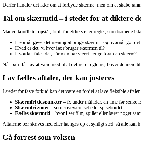
Derfor handler det ikke om at forbyde skærme, men om at skabe rammer, d
Tal om skærmtid – i stedet for at diktere d
Mange konflikter opstår, fordi forældre sætter regler, som børnene ikk
Hvornår giver det mening at bruge skærm – og hvornår gør det
Hvad er det, vi hver især bruger skærmen til?
Hvordan føles det, når man har været længe foran en skærm?
Når børn får lov at være med til at definere reglerne, bliver de mere ti
Lav fælles aftaler, der kan justeres
I stedet for faste forbud kan det være en fordel at lave fleksible aftal
Skærmfri tidspunkter
– fx under måltider, en time før senget
Skærmfri zoner
– som soveværelset eller spisebordet.
Fælles skærmtid
– hvor I ser film, spiller eller lærer noget sa
Aftalerne bør skrives ned eller hænges op et synligt sted, så alle kan 
Gå forrest som voksen