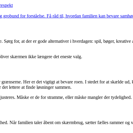
respekt
 grobund for forståelse. Få råd til, hvordan familien kan bevare samh
 Sørg for, at der er gode alternativer i hverdagen: spil, bøger, kreative
 bliver skærmen ikke længere det eneste valg.
r grænserne. Her er det vigtigt at bevare roen. I stedet for at skælde u
r det lettere at finde løsninger sammen.
 justeres. Måske er de for stramme, eller måske mangler der tydelighed. De
d. Når familien taler åbent om skærmbrug, sætter fælles rammer og vis