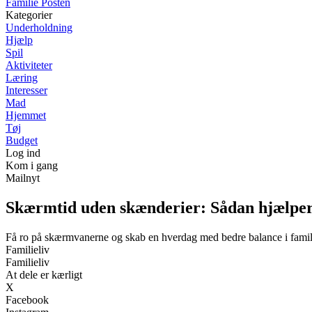
Familie Posten
Kategorier
Underholdning
Hjælp
Spil
Aktiviteter
Læring
Interesser
Mad
Hjemmet
Tøj
Budget
Log ind
Kom i gang
Mailnyt
Skærmtid uden skænderier: Sådan hjælper 
Få ro på skærmvanerne og skab en hverdag med bedre balance i famil
Familieliv
Familieliv
At dele er kærligt
X
Facebook