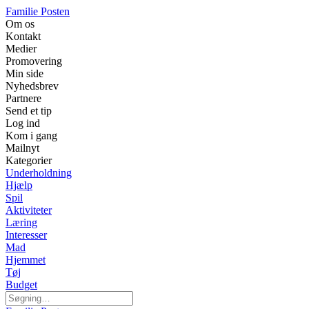
Familie Posten
Om os
Kontakt
Medier
Promovering
Min side
Nyhedsbrev
Partnere
Send et tip
Log ind
Kom i gang
Mailnyt
Kategorier
Underholdning
Hjælp
Spil
Aktiviteter
Læring
Interesser
Mad
Hjemmet
Tøj
Budget