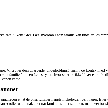
e føre til konflikter. Læs, hvordan I som familie kan finde fælles ramm
sne. Vi bruger dem til arbejde, underholdning, læring og kontakt med 
n som familie finde en fælles rytme, hvor skærme ikke bliver en kilde t
bliver en kamp.
 rammer
n sandheden er, at de også rummer mange muligheder: børn lærer, leger
man scroller uden mål, eller når familien sidder sammen, men hver for si