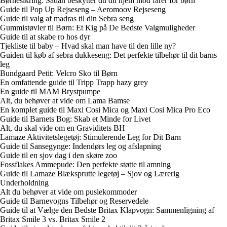
Børnesikring: Sådan beskytter du dit hjem mod farer for børn
Guide til Pop Up Rejseseng – Aeromoov Rejseseng
Guide til valg af madras til din Sebra seng
Gummistøvler til Børn: Et Kig på De Bedste Valgmuligheder
Guide til at skabe ro hos dyr
Tjekliste til baby – Hvad skal man have til den lille ny?
Guiden til køb af sebra dukkeseng: Det perfekte tilbehør til dit barns
leg
Bundgaard Petit: Velcro Sko til Børn
En omfattende guide til Tripp Trapp hazy grey
En guide til MAM Brystpumpe
Alt, du behøver at vide om Lama Bamse
En komplet guide til Maxi Cosi Mica og Maxi Cosi Mica Pro Eco
Guide til Barnets Bog: Skab et Minde for Livet
Alt, du skal vide om en Graviditets BH
Lamaze Aktivitetslegetøj: Stimulerende Leg for Dit Barn
Guide til Sansegynge: Indendørs leg og afslapning
Guide til en sjov dag i den skøre zoo
Fossflakes Ammepude: Den perfekte støtte til amning
Guide til Lamaze Blæksprutte legetøj – Sjov og Lærerig
Underholdning
Alt du behøver at vide om puslekommoder
Guide til Barnevogns Tilbehør og Reservedele
Guide til at Vælge den Bedste Britax Klapvogn: Sammenligning af
Britax Smile 3 vs. Britax Smile 2