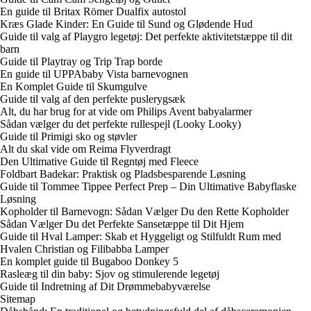
En guide til Britax Römer Dualfix autostol
Kræs Glade Kinder: En Guide til Sund og Glødende Hud
Guide til valg af Playgro legetøj: Det perfekte aktivitetstæppe til dit
barn
Guide til Playtray og Trip Trap borde
En guide til UPPAbaby Vista barnevognen
En Komplet Guide til Skumgulve
Guide til valg af den perfekte puslerygsæk
Alt, du har brug for at vide om Philips Avent babyalarmer
Sådan vælger du det perfekte rullespejl (Looky Looky)
Guide til Primigi sko og støvler
Alt du skal vide om Reima Flyverdragt
Den Ultimative Guide til Regntøj med Fleece
Foldbart Badekar: Praktisk og Pladsbesparende Løsning
Guide til Tommee Tippee Perfect Prep – Din Ultimative Babyflaske
Løsning
Kopholder til Barnevogn: Sådan Vælger Du den Rette Kopholder
Sådan Vælger Du det Perfekte Sansetæppe til Dit Hjem
Guide til Hval Lamper: Skab et Hyggeligt og Stilfuldt Rum med
Hvalen Christian og Filibabba Lamper
En komplet guide til Bugaboo Donkey 5
Rasleæg til din baby: Sjov og stimulerende legetøj
Guide til Indretning af Dit Drømmebabyværelse
Sitemap