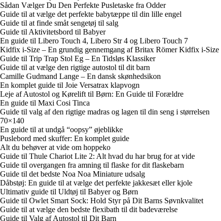
Sådan Vælger Du Den Perfekte Pusletaske fra Odder
Guide til at vælge det perfekte babytæppe til din lille engel
Guide til at finde småt sengetøj til salg
Guide til Aktivitetsbord til Babyer
En guide til Libero Touch 4, Libero Str 4 og Libero Touch 7
Kidfix i-Size – En grundig gennemgang af Britax Römer Kidfix i-Size
Guide til Trip Trap Stol Eg – En Tidsløs Klassiker
Guide til at vælge den rigtige autostol til dit barn
Camille Gudmand Lange – En dansk skønhedsikon
En komplet guide til Joie Versatrax klapvogn
Leje af Autostol og Kørelift til Børn: En Guide til Forældre
En guide til Maxi Cosi Tinca
Guide til valg af den rigtige madras og lagen til din seng i størrelsen
70×140
En guide til at undgå “oopsy” øjeblikke
Puslebord med skuffer: En komplet guide
Alt du behøver at vide om hoppeko
Guide til Thule Chariot Lite 2: Alt hvad du har brug for at vide
Guide til overgangen fra amning til flaske for dit flaskebarn
Guide til det bedste Noa Noa Miniature udsalg
Dåbstøj: En guide til at vælge det perfekte jakkesæt eller kjole
Ultimativ guide til Uldtøj til Babyer og Børn
Guide til Owlet Smart Sock: Hold Styr på Dit Barns Søvnkvalitet
Guide til at vælge den bedste flexibath til dit badeværelse
Guide til Valg af Autostol til Dit Barn