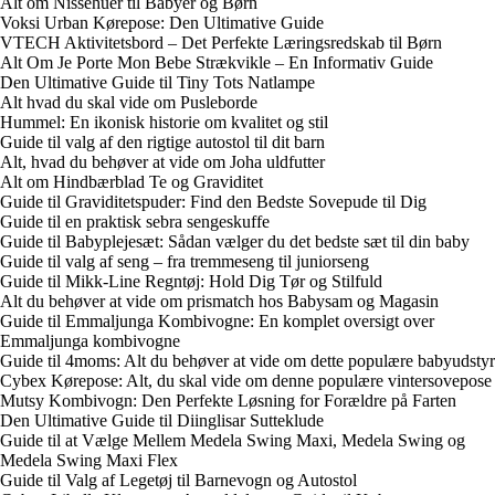
Alt om Nissehuer til Babyer og Børn
Voksi Urban Kørepose: Den Ultimative Guide
VTECH Aktivitetsbord – Det Perfekte Læringsredskab til Børn
Alt Om Je Porte Mon Bebe Strækvikle – En Informativ Guide
Den Ultimative Guide til Tiny Tots Natlampe
Alt hvad du skal vide om Pusleborde
Hummel: En ikonisk historie om kvalitet og stil
Guide til valg af den rigtige autostol til dit barn
Alt, hvad du behøver at vide om Joha uldfutter
Alt om Hindbærblad Te og Graviditet
Guide til Graviditetspuder: Find den Bedste Sovepude til Dig
Guide til en praktisk sebra sengeskuffe
Guide til Babyplejesæt: Sådan vælger du det bedste sæt til din baby
Guide til valg af seng – fra tremmeseng til juniorseng
Guide til Mikk-Line Regntøj: Hold Dig Tør og Stilfuld
Alt du behøver at vide om prismatch hos Babysam og Magasin
Guide til Emmaljunga Kombivogne: En komplet oversigt over
Emmaljunga kombivogne
Guide til 4moms: Alt du behøver at vide om dette populære babyudstyr
Cybex Kørepose: Alt, du skal vide om denne populære vintersovepose
Mutsy Kombivogn: Den Perfekte Løsning for Forældre på Farten
Den Ultimative Guide til Diinglisar Sutteklude
Guide til at Vælge Mellem Medela Swing Maxi, Medela Swing og
Medela Swing Maxi Flex
Guide til Valg af Legetøj til Barnevogn og Autostol