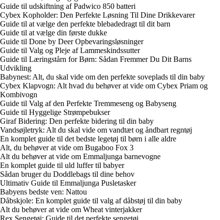
Guide til udskiftning af Padwico 850 batteri
Cybex Kopholder: Den Perfekte Løsning Til Dine Drikkevarer
Guide til at vælge den perfekte blebadedragt til dit barn
Guide til at vælge din første dukke
Guide til Done by Deer Opbevaringsløsninger
Guide til Valg og Pleje af Lammeskindssutter
Guide til Læringstårn for Børn: Sådan Fremmer Du Dit Barns
Udvikling
Babynest: Alt, du skal vide om den perfekte soveplads til din baby
Cybex Klapvogn: Alt hvad du behøver at vide om Cybex Priam og
Kombivogn
Guide til Valg af den Perfekte Tremmeseng og Babyseng
Guide til Hyggelige Strømpebukser
Giraf Bidering: Den perfekte bidering til din baby
Vandsøjletryk: Alt du skal vide om vandtæt og åndbart regntøj
En komplet guide til det bedste legetøj til børn i alle aldre
Alt, du behøver at vide om Bugaboo Fox 3
Alt du behøver at vide om Emmaljunga barnevogne
En komplet guide til uld luffer til babyer
Sådan bruger du Doddlebags til dine behov
Ultimativ Guide til Emmaljunga Pusletasker
Babyens bedste ven: Nattou
Dåbskjole: En komplet guide til valg af dåbstøj til din baby
Alt du behøver at vide om Wheat vinterjakker
Rex Sengetøj: Guide til det perfekte sengetøj