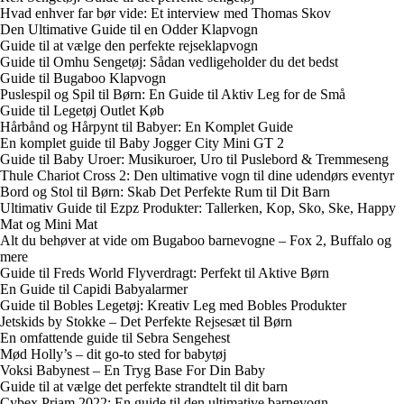
Hvad enhver far bør vide: Et interview med Thomas Skov
Den Ultimative Guide til en Odder Klapvogn
Guide til at vælge den perfekte rejseklapvogn
Guide til Omhu Sengetøj: Sådan vedligeholder du det bedst
Guide til Bugaboo Klapvogn
Puslespil og Spil til Børn: En Guide til Aktiv Leg for de Små
Guide til Legetøj Outlet Køb
Hårbånd og Hårpynt til Babyer: En Komplet Guide
En komplet guide til Baby Jogger City Mini GT 2
Guide til Baby Uroer: Musikuroer, Uro til Puslebord & Tremmeseng
Thule Chariot Cross 2: Den ultimative vogn til dine udendørs eventyr
Bord og Stol til Børn: Skab Det Perfekte Rum til Dit Barn
Ultimativ Guide til Ezpz Produkter: Tallerken, Kop, Sko, Ske, Happy
Mat og Mini Mat
Alt du behøver at vide om Bugaboo barnevogne – Fox 2, Buffalo og
mere
Guide til Freds World Flyverdragt: Perfekt til Aktive Børn
En Guide til Capidi Babyalarmer
Guide til Bobles Legetøj: Kreativ Leg med Bobles Produkter
Jetskids by Stokke – Det Perfekte Rejsesæt til Børn
En omfattende guide til Sebra Sengehest
Mød Holly’s – dit go-to sted for babytøj
Voksi Babynest – En Tryg Base For Din Baby
Guide til at vælge det perfekte strandtelt til dit barn
Cybex Priam 2022: En guide til den ultimative barnevogn