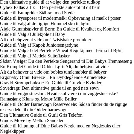
Den ultimative guide til at vælge den perfekte tudkop
Cybex Pallas 2-fix – Den perfekte autostol til dit barn
Guide til Bumprider Ståbræt med Sæde
Guide til fryseposer til modermælk: Opbevaring af mælk i poser
Guide til valg af de rigtige Hummel sko til børn
Aigle Gummistøvler til Børn: En Guide til Kvalitet og Komfort
Guide til Valg af Julekjole til Baby
Alt du behøver at vide om Twistshake produkter
Guide til Valg af Kapok Juniorsengedyne
Guide til Valg af det Perfekte Wheat Regntøj med Termo til Børn
Guide til Valg af Medela Sutteflasker
Sådan Vælger Du den Perfekte Sengerand til Din Babys Tremmeseng
En Komplet Guide til Odder Løft: Alt, du behøver at vide
Alt du behøver at vide om bobles tumlemøbler til babyer
Ergobaby Omni Breeze – En Dybdegående Anmeldelse
Gravid Strømpebukser: En Guide til Gravide Kvinder
Sovedragt: Den ultimative guide til en god nats søvn
Guide til vuggestuestart: Hvad skal være i din vuggestuetaske?
Ramasjang Kluns og Motor Mille Briller
Guide til Odder Barnevogn Reservedele: Sådan finder du de rigtige
reservedele til din Odder barnevogn
Den Ultimative Guide til Gurli Gris Telefon
Guide: Move by Melton Sandaler
Guide til Klipning af Dine Babys Negle med en Neglesaks eller
Negleklipper