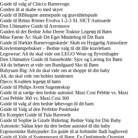
Guide til valg af Chicco Barnevogn
Guiden til at skabe ro med skyer
Guide til BBhugme ammepude og graviditetspude
Guide til Britax Römer Evolva 1-2-3 SL SICT Autosæde
Den Ultimative Guide til Aeromoov
Guiden til det Bedste John Deere Traktor Legetøj til Børn
Mine Første År: Skab Dit Eget Mindebog til Dit Barn
Guide til Hæklet Barnevognskæde: Skab en Hyggelig Atmosfære
Kravlestrømpebukser – Bedste valg til dit lille kravlebarn
Legowear: Alt du skal vide om LEGO Wear og flyverdragter
Den Ultimative Guide til Sansebolde: Sjov og Læring for Børn
Alt du behøver at vide om Bundgaard Sko til Børn
Babysam Big: Alt du skal vide om at shoppe til din baby
Alt, du skal vide om bobles tumlesten
Djeco: Kvalitets legetøj til børn
Guide til Philips Avent Sugerørskop
Guide til at vælge den bedste autostol: Maxi Cosi Pebble vs. Maxi
Cosi Pebble 360 vs. Maxi Cosi 360
Guide til valg af den bedste løbevogn til dit barn
Guide til Valg af den Perfekte Pusletaske
En Komplet Guide til Tula Bæresele
Guide til Sophie la Girafe Bidering: Bedste Valg for Din Baby
Autostole: Sådan lejer du den bedste autostol til din baby
Ergonomiske Babypuder: En guide til at forhindre fladt baghoved
Guide til Valg af Svømmevest til Børn: En Omfattende Oversigt