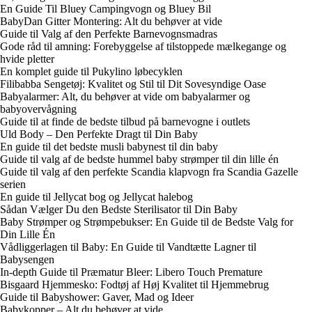
En Guide Til Bluey Campingvogn og Bluey Bil
BabyDan Gitter Montering: Alt du behøver at vide
Guide til Valg af den Perfekte Barnevognsmadras
Gode råd til amning: Forebyggelse af tilstoppede mælkegange og
hvide pletter
En komplet guide til Pukylino løbecyklen
Filibabba Sengetøj: Kvalitet og Stil til Dit Sovesyndige Oase
Babyalarmer: Alt, du behøver at vide om babyalarmer og
babyovervågning
Guide til at finde de bedste tilbud på barnevogne i outlets
Uld Body – Den Perfekte Dragt til Din Baby
En guide til det bedste musli babynest til din baby
Guide til valg af de bedste hummel baby strømper til din lille én
Guide til valg af den perfekte Scandia klapvogn fra Scandia Gazelle
serien
En guide til Jellycat bog og Jellycat halebog
Sådan Vælger Du den Bedste Sterilisator til Din Baby
Baby Strømper og Strømpebukser: En Guide til de Bedste Valg for
Din Lille Én
Vådliggerlagen til Baby: En Guide til Vandtætte Lagner til
Babysengen
In-depth Guide til Præmatur Bleer: Libero Touch Premature
Bisgaard Hjemmesko: Fodtøj af Høj Kvalitet til Hjemmebrug
Guide til Babyshower: Gaver, Mad og Ideer
Babykopper – Alt du behøver at vide