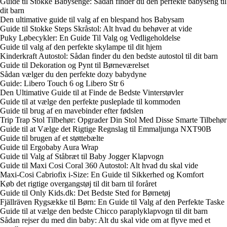
Guide til Stokke Babysenge: Sådan finder du den perfekte babyseng til
dit barn
Den ultimative guide til valg af en blespand hos Babysam
Guide til Stokke Steps Skråstol: Alt hvad du behøver at vide
Puky Løbecykler: En Guide Til Valg og Vedligeholdelse
Guide til valg af den perfekte skylampe til dit hjem
Kinderkraft Autostol: Sådan finder du den bedste autostol til dit barn
Guide til Dekoration og Pynt til Børneværelset
Sådan vælger du den perfekte dozy babydyne
Guide: Libero Touch 6 og Libero Str 6
Den Ultimative Guide til at Finde de Bedste Vinterstøvler
Guide til at vælge den perfekte pusleplade til kommoden
Guide til brug af en mavebinder efter fødslen
Trip Trap Stol Tilbehør: Opgrader Din Stol Med Disse Smarte Tilbehør
Guide til at Vælge det Rigtige Regnslag til Emmaljunga NXT90B
Guide til brugen af et støttebælte
Guide til Ergobaby Aura Wrap
Guide til Valg af Ståbræt til Baby Jogger Klapvogn
Guide til Maxi Cosi Coral 360 Autostol: Alt hvad du skal vide
Maxi-Cosi Cabriofix i-Size: En Guide til Sikkerhed og Komfort
Køb det rigtige overgangstøj til dit barn til foråret
Guide til Only Kids.dk: Det Bedste Sted for Børnetøj
Fjällräven Rygsække til Børn: En Guide til Valg af den Perfekte Taske
Guide til at vælge den bedste Chicco paraplyklapvogn til dit barn
Sådan rejser du med din baby: Alt du skal vide om at flyve med et