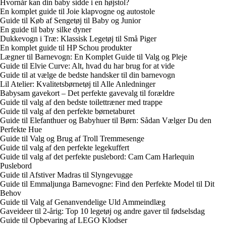
Hvornår kan din baby sidde i en højstol?
En komplet guide til Joie klapvogne og autostole
Guide til Køb af Sengetøj til Baby og Junior
En guide til baby silke dyner
Dukkevogn i Træ: Klassisk Legetøj til Små Piger
En komplet guide til HP Schou produkter
Lægner til Barnevogn: En Komplet Guide til Valg og Pleje
Guide til Elvie Curve: Alt, hvad du har brug for at vide
Guide til at vælge de bedste handsker til din barnevogn
Lil Atelier: Kvalitetsbørnetøj til Alle Anledninger
Babysam gavekort – Det perfekte gavevalg til forældre
Guide til valg af den bedste toilettræner med trappe
Guide til valg af den perfekte børnetaburet
Guide til Elefanthuer og Babyhuer til Børn: Sådan Vælger Du den
Perfekte Hue
Guide til Valg og Brug af Troll Tremmesenge
Guide til valg af den perfekte legekuffert
Guide til valg af det perfekte puslebord: Cam Cam Harlequin
Puslebord
Guide til Afstiver Madras til Slyngevugge
Guide til Emmaljunga Barnevogne: Find den Perfekte Model til Dit
Behov
Guide til Valg af Genanvendelige Uld Ammeindlæg
Gaveideer til 2-årig: Top 10 legetøj og andre gaver til fødselsdag
Guide til Opbevaring af LEGO Klodser