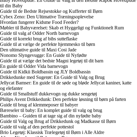
Baby Hovedpude: En Guide til Valg af den Bedste Kapok Hovedpude
til din Baby
Guide til de Bedste Rejsestokke og Kufferter til Børn
Cybex Zeno: Den Ultimative Træningsoplevelse
Hvordan fungerer Kidsme Food Feeder?
Møbler til Babyværelset: Skab et Hyggeligt og Funktionelt Rum
Guide til valg af Odder North barnevogn
Guide til korrekt brug af bibs sutteflaske
Guide til at vælge de perfekte hjemmesko til børn
Den ultimative guide til Maxi Cosi Jade
Nonomo Slyngevugge: En Guide til Nyfødte
Guide til at vælge det bedste Magni legetøj til dit barn
En guide til Odder Vida barnevogn
Guide til Kidkii Boldbassin og JLY Boldbassin
Drikkedunke med Sugerør: En Guide til Valg og Brug
Jellycat Bamser: En guide til de søde og bløde Jellycat kaniner, katte
og elefanter
Guide til Smallstuff dukkevogn og dukke sengetøj
Philips Avent Drikkedunk: Den perfekte løsning til børn på farten
Guide til brug af klemmeposer til babyer
Bæreseler til baby: En komplet guide til valg og brug
Bambino – Guiden til at tage sig af din nyfødte baby
Guide til Valg og Brug af Drikkedunk og Madkasse til Børn
Guide til valg af den perfekte pottestol
Brio Legetøj: Klassisk Trælegetøj til Børn i Alle Aldre