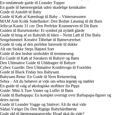
En omfattende guide til Leander Topper
En guide til børneneglelak uden skadelige kemikalier
Guide til Autolift til Baby
Guide til Køb af Køredragt til Baby – Vintersæsonen
MAM Anti Kolik Sutteflasker: Den Bedste Løsning til dit Barn
Jellycat Kanin 31 cm: Den Perfekte Krammeven til Dit Barn
Guiden til Barselsstorke: Et symbol på nyfødt glæde
Guide til brug af en Babylift til bilen – Nemt Løft til Din Baby
Sengehimmel: Kreativt Tilbehør til Børneværelset
Guide til valg af den perfekte bæresele til dukke
Alt om Stokke Steps Højstol Sort
Guide til den bedste uroholder til tremmeseng
En Guide til Køb af Sneakers til Babyer og Børn
Den Ultimative Guide til Ulddragter til Babyer
Cybex Gazelle: Den Ultimative Kombivogn til Forældre
Guide til Black Friday hos Babysam
Babysam Retur: En Guide til Nem Returnering
Sebra – Alt du behøver at vide om sebra legetøj og møbler
En guide til valg af økologiske stofbleer fra Pippi
Guide: Mini A Ture Vanter og Luffer til Børn
Guide til Barbapapa: En komplet oversigt over Barbapapa-figurer og
deres navne
Guide til Leander Vugge og Stativer: Alt du skal vide
Sådan Vælger Du Den Rigtige Babyhårdbørste
Gode råd til førstegangsgravide: Hvad skal du vide?