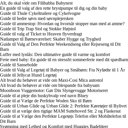
Alt, du skal vide om Filibabba Babynest
En guide til valg af den rette brystpumpe til dig og din baby
Guide til Thule Cykeltrailere og Cykelvogne
Guide til bedre søvn med søvnplejersken
Guide til ammestop: Hvordan og hvornår stopper man med at amme?
Guide til Trip Trap Stol og Stokke Højstol
Guide til valg af Ticket to Heaven flyverdragt
Natlamper til Børneværelset: Skaber Hygge og Tryghed
Guide til Valg af Den Perfekte Weekendseng eller Rejseseng til Dit
Barn
Luffer med lynlås: Den ultimative guide til varme og komfort
Ferie med baby: En guide til en stressfri sommerferie med dit spædbarn
Guide til Sansebolde
Guide til Valg af Legetøj til Babyer og Småbørn: Fra Nyfødte til 1 År
Guide til Jellycat Hund Legetøj
Alt hvad du behøver at vide om Maxi-Cosi Mica autostol
Alt hvad du behøver at vide om blespande fra babysam
Moonboon Vuggemotor: Gør Din Slyngevugge Motoriseret
Guide til at pleje din huskyhvalp ved navn Bluey
Guide til at Vælge de Perfekte Woden Sko til Børn
Guide til Urban Glide og Urban Glide 2: Perfekte Køretøjer til Bylivet
Guide til at vælge den rigtige MAM Suttehoved Str. 2 og Flaskesut
Guide til at Vælge den Perfekte Legetøjs Telefon eller Mobiltelefon til
Dit Barn
Svømning med Lethed og Komfort med Huggies Badebleer