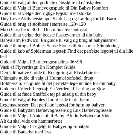
Guide til valg af den perfekte dåbssløjfe til dåbskjolen
Guide til Valg af Barnevognspude til Din Babys Komfort
Guide til at vælge den rigtige højstol med stokke
Tiny Love Aktivitetstæppe: Skab Leg og Læring for Dit Barn
Guide til brug af stofbleer i størrelse 120×120
Maxi Cosi Pearl 360 – Den ultimative autostol
Guide til at vælge den bedste flaskevarmer til din baby
Babyalarm Padwico: En guide til valg og brug af babyalarmer
Guide til brug af Bobles Sense Stones til Sensorisk Stimulering
Guide til køb af Spiderman legetøj: Find det perfekte legetøj til din lille
helt
Guide til Valg af Barnevognsmadras 36×96
Vask af Flyverdragt: En Komplet Guide
Den Ultimative Guide til Rengøring af Flaskebørste
Ultimativ guide til valg af Hummel softshell dragt
Boldbassin: En guide til det perfekte legeområde for din baby
Guiden til Vtech Legetøj: En Verden af Læring og Sjov
Guide til at finde Småfolk tøj på udsalg til din baby
Guide til valg af Bobles Donut Lille til dit hjem
Legemadrasser: Det perfekte legetøj for børn og babyer
Guide til Babydan Barnevognssele og Lux Barnevognssele
Guide til Valg af Autostol til Baby: Alt du Behøver at Vide
Alt du skal vide om hammerbræt
Guide til Valg af Legetøj til Babyer og Småbørn
Guide til Badedyr med Lys