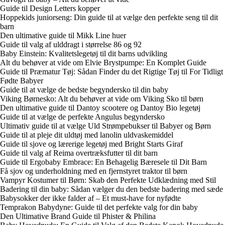
Guide til Design Letters kopper
Hoppekids juniorseng: Din guide til at vælge den perfekte seng til dit
barn
Den ultimative guide til Mikk Line huer
Guide til valg af ulddragt i størrelse 86 og 92
Baby Einstein: Kvalitetslegetøj til dit barns udvikling
Alt du behøver at vide om Elvie Brystpumpe: En Komplet Guide
Guide til Præmatur Tøj: Sådan Finder du det Rigtige Tøj til For Tidligt
Fødte Babyer
Guide til at vælge de bedste begyndersko til din baby
Viking Børnesko: Alt du behøver at vide om Viking Sko til børn
Den ultimative guide til Dantoy scootere og Dantoy Bio legetøj
Guide til at vælge de perfekte Angulus begyndersko
Ultimativ guide til at vælge Uld Strømpebukser til Babyer og Børn
Guide til at pleje dit uldtøj med lanolin uldvaskemiddel
Guide til sjove og lærerige legetøj med Bright Starts Giraf
Guide til valg af Reima overtræksfutter til dit barn
Guide til Ergobaby Embrace: En Behagelig Bæresele til Dit Barn
Få sjov og underholdning med en fjernstyret traktor til børn
Vampyr Kostumer til Børn: Skab den Perfekte Udklædning med Stil
Badering til din baby: Sådan vælger du den bedste badering med sæde
Babysokker der ikke falder af – Et must-have for nyfødte
Temprakon Babydyne: Guide til det perfekte valg for din baby
Den Ultimative Brand Guide til Phister & Philina