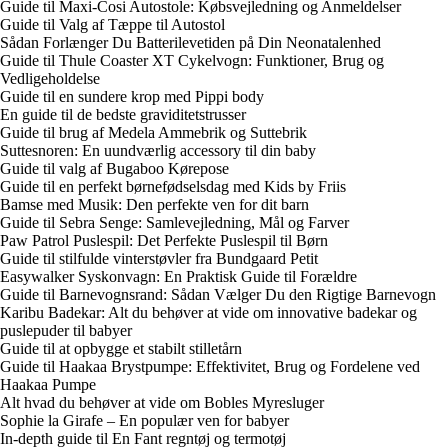
Guide til Maxi-Cosi Autostole: Købsvejledning og Anmeldelser
Guide til Valg af Tæppe til Autostol
Sådan Forlænger Du Batterilevetiden på Din Neonatalenhed
Guide til Thule Coaster XT Cykelvogn: Funktioner, Brug og
Vedligeholdelse
Guide til en sundere krop med Pippi body
En guide til de bedste graviditetstrusser
Guide til brug af Medela Ammebrik og Suttebrik
Suttesnoren: En uundværlig accessory til din baby
Guide til valg af Bugaboo Kørepose
Guide til en perfekt børnefødselsdag med Kids by Friis
Bamse med Musik: Den perfekte ven for dit barn
Guide til Sebra Senge: Samlevejledning, Mål og Farver
Paw Patrol Puslespil: Det Perfekte Puslespil til Børn
Guide til stilfulde vinterstøvler fra Bundgaard Petit
Easywalker Syskonvagn: En Praktisk Guide til Forældre
Guide til Barnevognsrand: Sådan Vælger Du den Rigtige Barnevogn
Karibu Badekar: Alt du behøver at vide om innovative badekar og
puslepuder til babyer
Guide til at opbygge et stabilt stilletårn
Guide til Haakaa Brystpumpe: Effektivitet, Brug og Fordelene ved
Haakaa Pumpe
Alt hvad du behøver at vide om Bobles Myresluger
Sophie la Girafe – En populær ven for babyer
In-depth guide til En Fant regntøj og termotøj