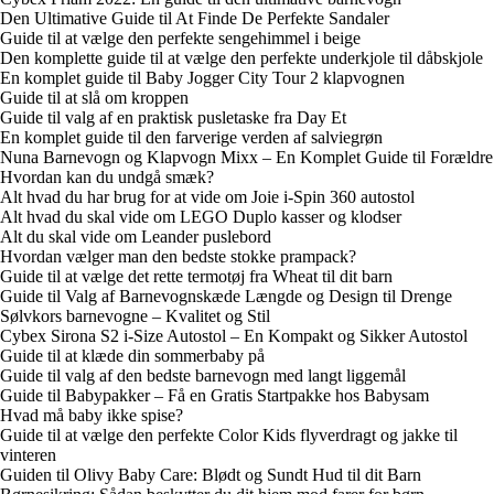
Den Ultimative Guide til At Finde De Perfekte Sandaler
Guide til at vælge den perfekte sengehimmel i beige
Den komplette guide til at vælge den perfekte underkjole til dåbskjole
En komplet guide til Baby Jogger City Tour 2 klapvognen
Guide til at slå om kroppen
Guide til valg af en praktisk pusletaske fra Day Et
En komplet guide til den farverige verden af salviegrøn
Nuna Barnevogn og Klapvogn Mixx – En Komplet Guide til Forældre
Hvordan kan du undgå smæk?
Alt hvad du har brug for at vide om Joie i-Spin 360 autostol
Alt hvad du skal vide om LEGO Duplo kasser og klodser
Alt du skal vide om Leander puslebord
Hvordan vælger man den bedste stokke prampack?
Guide til at vælge det rette termotøj fra Wheat til dit barn
Guide til Valg af Barnevognskæde Længde og Design til Drenge
Sølvkors barnevogne – Kvalitet og Stil
Cybex Sirona S2 i-Size Autostol – En Kompakt og Sikker Autostol
Guide til at klæde din sommerbaby på
Guide til valg af den bedste barnevogn med langt liggemål
Guide til Babypakker – Få en Gratis Startpakke hos Babysam
Hvad må baby ikke spise?
Guide til at vælge den perfekte Color Kids flyverdragt og jakke til
vinteren
Guiden til Olivy Baby Care: Blødt og Sundt Hud til dit Barn