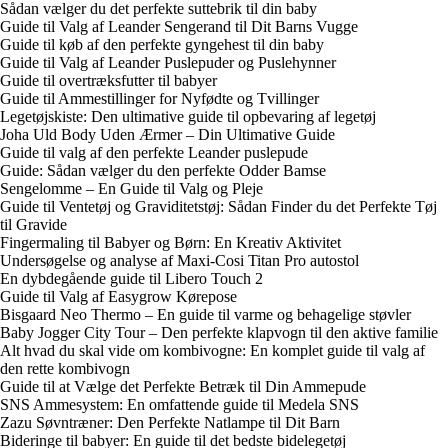
Sådan vælger du det perfekte suttebrik til din baby
Guide til Valg af Leander Sengerand til Dit Barns Vugge
Guide til køb af den perfekte gyngehest til din baby
Guide til Valg af Leander Puslepuder og Puslehynner
Guide til overtræksfutter til babyer
Guide til Ammestillinger for Nyfødte og Tvillinger
Legetøjskiste: Den ultimative guide til opbevaring af legetøj
Joha Uld Body Uden Ærmer – Din Ultimative Guide
Guide til valg af den perfekte Leander puslepude
Guide: Sådan vælger du den perfekte Odder Bamse
Sengelomme – En Guide til Valg og Pleje
Guide til Ventetøj og Graviditetstøj: Sådan Finder du det Perfekte Tøj
til Gravide
Fingermaling til Babyer og Børn: En Kreativ Aktivitet
Undersøgelse og analyse af Maxi-Cosi Titan Pro autostol
En dybdegående guide til Libero Touch 2
Guide til Valg af Easygrow Kørepose
Bisgaard Neo Thermo – En guide til varme og behagelige støvler
Baby Jogger City Tour – Den perfekte klapvogn til den aktive familie
Alt hvad du skal vide om kombivogne: En komplet guide til valg af
den rette kombivogn
Guide til at Vælge det Perfekte Betræk til Din Ammepude
SNS Ammesystem: En omfattende guide til Medela SNS
Zazu Søvntræner: Den Perfekte Natlampe til Dit Barn
Bideringe til babyer: En guide til det bedste bidelegetøj