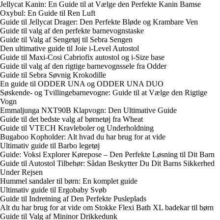
Jellycat Kanin: En Guide til at Vælge den Perfekte Kanin Bamse
Oxybul: En Guide til Ren Luft
Guide til Jellycat Drager: Den Perfekte Bløde og Krambare Ven
Guide til valg af den perfekte barnevognstaske
Guide til Valg af Sengetøj til Sebra Sengen
Den ultimative guide til Joie i-Level Autostol
Guide til Maxi-Cosi Cabriofix autostol og i-Size base
Guide til valg af den rigtige barnevognssele fra Odder
Guide til Sebra Søvnig Krokodille
En guide til ODDER UNA og ODDER UNA DUO
Søskende- og Tvillingebarnevogne: Guide til at Vælge den Rigtige
Vogn
Emmaljunga NXT90B Klapvogn: Den Ultimative Guide
Guide til det bedste valg af børnetøj fra Wheat
Guide til VTECH Kravleboler og Underholdning
Bugaboo Kopholder: Alt hvad du har brug for at vide
Ultimativ guide til Barbo legetøj
Guide: Voksi Explorer Kørepose – Den Perfekte Løsning til Dit Barn
Guide til Autostol Tilbehør: Sådan Beskytter Du Dit Barns Sikkerhed
Under Rejsen
Hummel sandaler til børn: En komplet guide
Ultimativ guide til Ergobaby Svøb
Guide til Indretning af Den Perfekte Pusleplads
Alt du har brug for at vide om Stokke Flexi Bath XL badekar til børn
Guide til Valg af Mininor Drikkedunk