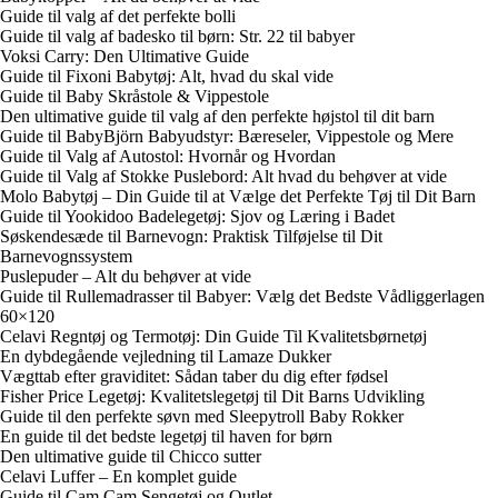
Guide til valg af det perfekte bolli
Guide til valg af badesko til børn: Str. 22 til babyer
Voksi Carry: Den Ultimative Guide
Guide til Fixoni Babytøj: Alt, hvad du skal vide
Guide til Baby Skråstole & Vippestole
Den ultimative guide til valg af den perfekte højstol til dit barn
Guide til BabyBjörn Babyudstyr: Bæreseler, Vippestole og Mere
Guide til Valg af Autostol: Hvornår og Hvordan
Guide til Valg af Stokke Puslebord: Alt hvad du behøver at vide
Molo Babytøj – Din Guide til at Vælge det Perfekte Tøj til Dit Barn
Guide til Yookidoo Badelegetøj: Sjov og Læring i Badet
Søskendesæde til Barnevogn: Praktisk Tilføjelse til Dit
Barnevognssystem
Puslepuder – Alt du behøver at vide
Guide til Rullemadrasser til Babyer: Vælg det Bedste Vådliggerlagen
60×120
Celavi Regntøj og Termotøj: Din Guide Til Kvalitetsbørnetøj
En dybdegående vejledning til Lamaze Dukker
Vægttab efter graviditet: Sådan taber du dig efter fødsel
Fisher Price Legetøj: Kvalitetslegetøj til Dit Barns Udvikling
Guide til den perfekte søvn med Sleepytroll Baby Rokker
En guide til det bedste legetøj til haven for børn
Den ultimative guide til Chicco sutter
Celavi Luffer – En komplet guide
Guide til Cam Cam Sengetøj og Outlet