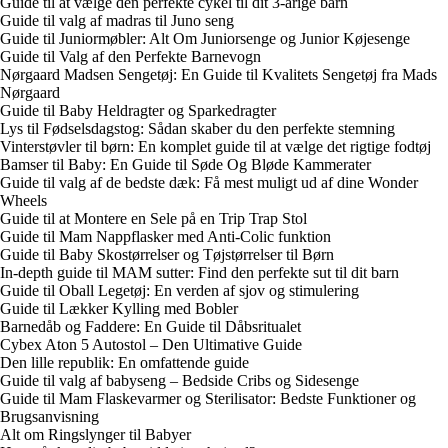
Guide til at vælge den perfekte cykel til dit 3-årige barn
Guide til valg af madras til Juno seng
Guide til Juniormøbler: Alt Om Juniorsenge og Junior Køjesenge
Guide til Valg af den Perfekte Barnevogn
Nørgaard Madsen Sengetøj: En Guide til Kvalitets Sengetøj fra Mads
Nørgaard
Guide til Baby Heldragter og Sparkedragter
Lys til Fødselsdagstog: Sådan skaber du den perfekte stemning
Vinterstøvler til børn: En komplet guide til at vælge det rigtige fodtøj
Bamser til Baby: En Guide til Søde Og Bløde Kammerater
Guide til valg af de bedste dæk: Få mest muligt ud af dine Wonder
Wheels
Guide til at Montere en Sele på en Trip Trap Stol
Guide til Mam Nappflasker med Anti-Colic funktion
Guide til Baby Skostørrelser og Tøjstørrelser til Børn
In-depth guide til MAM sutter: Find den perfekte sut til dit barn
Guide til Oball Legetøj: En verden af sjov og stimulering
Guide til Lækker Kylling med Bobler
Barnedåb og Faddere: En Guide til Dåbsritualet
Cybex Aton 5 Autostol – Den Ultimative Guide
Den lille republik: En omfattende guide
Guide til valg af babyseng – Bedside Cribs og Sidesenge
Guide til Mam Flaskevarmer og Sterilisator: Bedste Funktioner og
Brugsanvisning
Alt om Ringslynger til Babyer