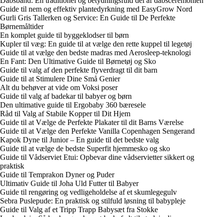
Dåbsbånd: En traditionel og betydningsfuld del af dåbsceremonien
Guide til nem og effektiv plantedyrkning med EasyGrow Nord
Gurli Gris Tallerken og Service: En Guide til De Perfekte
Børnemåltider
En komplet guide til byggeklodser til børn
Kupler til væg: En guide til at vælge den rette kuppel til legetøj
Guide til at vælge den bedste madras med Aerosleep-teknologi
En Fant: Den Ultimative Guide til Børnetøj og Sko
Guide til valg af den perfekte flyverdragt til dit barn
Guide til at Stimulere Dine Små Genier
Alt du behøver at vide om Voksi poser
Guide til valg af badekar til babyer og børn
Den ultimative guide til Ergobaby 360 bæresele
Råd til Valg af Stabile Kopper til Dit Hjem
Guide til at Vælge de Perfekte Plakater til dit Barns Værelse
Guide til at Vælge den Perfekte Vanilla Copenhagen Sengerand
Kapok Dyne til Junior – En guide til det bedste valg
Guide til at vælge de bedste Superfit hjemmesko og sko
Guide til Vådserviet Etui: Opbevar dine vådservietter sikkert og
praktisk
Guide til Temprakon Dyner og Puder
Ultimativ Guide til Joha Uld Futter til Babyer
Guide til rengøring og vedligeholdelse af et skumlegegulv
Sebra Puslepude: En praktisk og stilfuld løsning til babypleje
Guide til Valg af et Tripp Trapp Babysæt fra Stokke