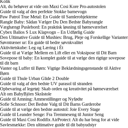
Kolik
Alt, du behøver at vide om Maxi Cosi Kore Pro-autostolen
Guide til valg af den perfekte Stokke barnevogn
Paw Patrol True Metal: En Guide til Samlerobjekterne
Rangle Baby: Sådan Vælger Du Den Bedste Babyrangle
Væghængt Puslebord: En praktisk løsning til børneværelset
Cybex Balios S Lux Klapvogn – En Udførlig Guide
Den Ultimative Guide til Mushies: Brug, Pleje og Forskellige Varianter
Søvntræner ur: En guide til bedre søvnkvalitet
Aktivitetskube: Leg og Læring i Ét
Guide til at Vælge Mellem en Lift eller en Voksipose til Dit Barn
Sovepose til baby: En komplet guide til at vælge den rigtige sovepose
til dit barn
Vanter og Luffer til Børn: Vigtige Beklædningsgenstande til Aktive
Børn
Guide til Thule Urban Glide 2 Double
Guide til valg af den bedste UV parasol til stranden
Opbevaring af legetøj: Skab orden og kreativitet på børneværelset
Alt om BabyBjörn Skråstole
Guide til Amning: Ammestillinger og Nyfødte
Sofie Schnoor: Det Bedste Valg til Dit Barns Garderobe
Guide til at vælge den bedste autostol: Joie Every Stage
Guide til Leander Senge: Fra Tremmeseng til Junior Seng
Guide til Maxi Cosi Rodifix AirProtect: Alt du har brug for at vide
Savlesmække: Den ultimative guide til dit babyudstyr