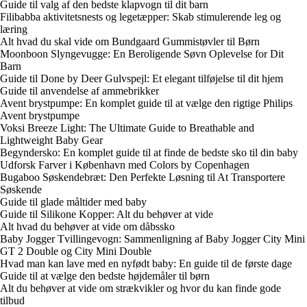
Guide til valg af den bedste klapvogn til dit barn
Filibabba aktivitetsnests og legetæpper: Skab stimulerende leg og
læring
Alt hvad du skal vide om Bundgaard Gummistøvler til Børn
Moonboon Slyngevugge: En Beroligende Søvn Oplevelse for Dit
Barn
Guide til Done by Deer Gulvspejl: Et elegant tilføjelse til dit hjem
Guide til anvendelse af ammebrikker
Avent brystpumpe: En komplet guide til at vælge den rigtige Philips
Avent brystpumpe
Voksi Breeze Light: The Ultimate Guide to Breathable and
Lightweight Baby Gear
Begyndersko: En komplet guide til at finde de bedste sko til din baby
Udforsk Farver i København med Colors by Copenhagen
Bugaboo Søskendebræt: Den Perfekte Løsning til At Transportere
Søskende
Guide til glade måltider med baby
Guide til Silikone Kopper: Alt du behøver at vide
Alt hvad du behøver at vide om dåbssko
Baby Jogger Tvillingevogn: Sammenligning af Baby Jogger City Mini
GT 2 Double og City Mini Double
Hvad man kan lave med en nyfødt baby: En guide til de første dage
Guide til at vælge den bedste højdemåler til børn
Alt du behøver at vide om strækvikler og hvor du kan finde gode
tilbud