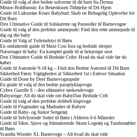
Guide til valg af den bedste solcreme til dit barn fra Derma
Misioo Boldbassin: En Betænksom Tilføjelse til Dit Hjem
Guide til Luksuriøs Kraes Babybad: Skab en Behagelig Oplevelse for
Dit Barn
Den Ultimative Guide til Solskærme og Parasoller til Barnevogne
Guide til valg af den perfekte ammepude: Find den rette ammepude til
dig og din baby
Guide til Valg af Toiletudstyr til Børn
En omfattende guide til Maxi Cosi Iora og bedside sleeper
Næsesuger til baby: En komplet guide til at bekæmpe snot
Den Ultimative Guide til Bedside Cribs: Hvad du skal vide før du
køber
Guide til Autostole 9-18 kg – Find den Bedste Autostol til Dit Barn
Sikkerhed Først: Vigtigheden af Sikkerhed 1st i Enhver Situation
Guide til Done by Deer Barnevognspude
En guide til valg af den bedste paraplyklapvogn
Cybex Gazelle S – den ultimative søskendevogn
Babysenge: Alt du skal vide om BabyDan Bedside Crib
Guide til valg af den perfekte dobbelt klapvogn
Guide til Frugtsutter og Madsutter til Babyer
Guide til Baby- og Junior Sengetøj
Guide til Selvlysende Sutter til Børn i Alderen 0-6 Måneder
Guide til Sikre, Sjove og Stimulerende Skum Legetøj og Tumlemøbler
til Børn
Scandia Wonder XL Barnevogn – Alt hvad du skal vide