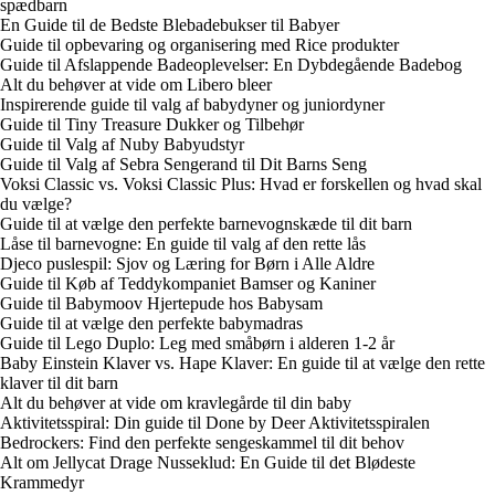
spædbarn
En Guide til de Bedste Blebadebukser til Babyer
Guide til opbevaring og organisering med Rice produkter
Guide til Afslappende Badeoplevelser: En Dybdegående Badebog
Alt du behøver at vide om Libero bleer
Inspirerende guide til valg af babydyner og juniordyner
Guide til Tiny Treasure Dukker og Tilbehør
Guide til Valg af Nuby Babyudstyr
Guide til Valg af Sebra Sengerand til Dit Barns Seng
Voksi Classic vs. Voksi Classic Plus: Hvad er forskellen og hvad skal
du vælge?
Guide til at vælge den perfekte barnevognskæde til dit barn
Låse til barnevogne: En guide til valg af den rette lås
Djeco puslespil: Sjov og Læring for Børn i Alle Aldre
Guide til Køb af Teddykompaniet Bamser og Kaniner
Guide til Babymoov Hjertepude hos Babysam
Guide til at vælge den perfekte babymadras
Guide til Lego Duplo: Leg med småbørn i alderen 1-2 år
Baby Einstein Klaver vs. Hape Klaver: En guide til at vælge den rette
klaver til dit barn
Alt du behøver at vide om kravlegårde til din baby
Aktivitetsspiral: Din guide til Done by Deer Aktivitetsspiralen
Bedrockers: Find den perfekte sengeskammel til dit behov
Alt om Jellycat Drage Nusseklud: En Guide til det Blødeste
Krammedyr