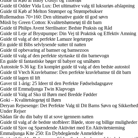
Guide til Køb af Baby Udstyr og Tilbehør
Guide til Odder Vida Lux: Det ultimative valg til luksuriøs afslapning
Guide til Køb af Melton Strømper og Strømpebukser
Rullemadras 70×160: Den ultimative guide til god søvn
Müsli by Green Cotton: Kvalitetsbørnetøj til dit barn
Guide til Philips Avent Sterilisator: Bedste Praksis og Råd
Guide til Leje af Brystpumpe: Din Vej til Praktisk og Effektiv Amning
Guide til valg af det perfekte Lamaze legetæppe
En guide til Bibs selvlysende sutter til natten
Guide til opbevaring af bamser og bamsezoos
Guide til valg af den perfekte styrtaske til din barnevogn
En guide til fantastiske bøger til babyer og småbørn
Autostole 9-36 kg: En komplet guide til valg af den bedste autostol
Guide til Vtech Kravlebamse: Den perfekte kravlebamse til dit barn
Guide til lagen til lift
Gaver til 1-årig: 25 Ideer til den Perfekte Fødselsdagsgave
Guide til Emmaljunga Twin Klapvogn
Guide til Valg af Sko til Børn med Bredde Fødder
Goki – Kvalitetslegetøj til Børn
Deryan Rejsesenge: Det Perfekte Valg til Dit Barns Søvn og Sikkerhed
Under Rejser
Sådan får du din baby til at sove igennem natten
Guide til valg af de bedste stofbleer: Bløde, store og billige muligheder
Guide til Sjov og Spændende Aktivitet med En Aktivitetsterning
Emmaljunga Kite 250: En Dybdegående Anmeldelse