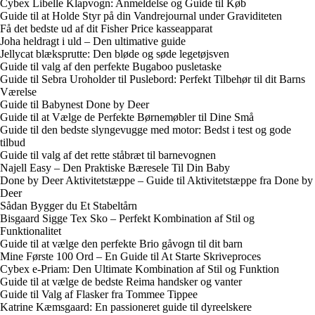
Cybex Libelle Klapvogn: Anmeldelse og Guide til Køb
Guide til at Holde Styr på din Vandrejournal under Graviditeten
Få det bedste ud af dit Fisher Price kasseapparat
Joha heldragt i uld – Den ultimative guide
Jellycat blæksprutte: Den bløde og søde legetøjsven
Guide til valg af den perfekte Bugaboo pusletaske
Guide til Sebra Uroholder til Puslebord: Perfekt Tilbehør til dit Barns
Værelse
Guide til Babynest Done by Deer
Guide til at Vælge de Perfekte Børnemøbler til Dine Små
Guide til den bedste slyngevugge med motor: Bedst i test og gode
tilbud
Guide til valg af det rette ståbræt til barnevognen
Najell Easy – Den Praktiske Bæresele Til Din Baby
Done by Deer Aktivitetstæppe – Guide til Aktivitetstæppe fra Done by
Deer
Sådan Bygger du Et Stabeltårn
Bisgaard Sigge Tex Sko – Perfekt Kombination af Stil og
Funktionalitet
Guide til at vælge den perfekte Brio gåvogn til dit barn
Mine Første 100 Ord – En Guide til At Starte Skriveproces
Cybex e-Priam: Den Ultimate Kombination af Stil og Funktion
Guide til at vælge de bedste Reima handsker og vanter
Guide til Valg af Flasker fra Tommee Tippee
Katrine Kæmsgaard: En passioneret guide til dyreelskere