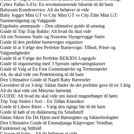
Cybex Pallas S-Fix: En revolutionerende bilsæde til dit barn
Babysam Kundeservice: Alt du behøver at vide
Baby Jogger Mini GT vs City Mini GT vs City Elite Mini GT:
Sammenligning og Valgguide
Ergobaby ammepude – Den ultimative guide til amning
Guide til Trip Trap Bakke: Alt hvad du skal vide
Alt om Nonomo Stativ og Nonomo Slyngevugge Stativ
Guide til den perfekte barnevogns organizer
Guide til at Vælge den Perfekte Barnevogn: Tilbud, Priser og
Valgmuligheder
Guide til at Vælge det Perfekte BEKIDS Legegulv
Guide til organisering med 3 Sprouts opbevaringskasser
Guide til Valg af En Fant Gummistøvler og Termostøvler
Alt, du skal vide om Pottetræning til dit barn
Den Ultimative Guide til Najell Baby Bæreseler
Gaveideer til en 3-årig: Sådan finder du det perfekte gave til en 3 årig
Alt du skal vide om Minymo børnetøj
GUIDE: Alt hvad du skal vide om Janod magnetbøger til børn
Trip Trap Stolen i Sort – En Tidløs Klassiker
Guide til Libero Bleer – Vælg den rigtige ble til dit barn
Guide til køb af en dukkeseng fra Smallstuff
Sådan Sikrer Du Dit Hjem med Børnegitter og Sikkerhedsgitre
Den Ultimative Guide til Emmaljunga Klapvogne: Vendbar,
Funktionel og Stilfuld
Gåvogn til baby – Alt du behøver at vide