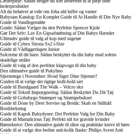
Læderpleje: Sådan bruger du sort læderfedt til at pleje dine
læderprodukter
Alt du behøver at vide om Joha uld luffer og vanter
Babysam Katalog: En Komplet Guide til At Handle til Din Nye Baby
Guide til Vandlegemåtte
Guide: Sådan Vælger du den Perfekte Spencer Kjole
Gør Det Selv: Lav En Gipsafstøbning af Din Babys Hænder
Ultimativ guide til valg af kop med sugerør
Guide til Cybex Sirona Sx2 i-Size
Guide til Vådliggerlagen Junior
Solcreme til dit barn: Sådan beskytter du din baby mod solens
skadelige stråler
Guide til valg af den perfekte klapvogn til din baby
Den ultimative guide til Pukylino
Stjernetegn i November: Hvad Siger Dine Stjerner?
Guiden til at vælge det rigtige bolli-bold sæt
Guide til Bundgaard The Walk – Velcro sko
Guide til Tekstil Imprægnering: Sådan Beskytter Du Dit Tøj
Guide til Gobabygo Strømper og Strømpebukser
Guide til Done by Deer Servise og Bestik: Skab en Stilfuld
Borddækning
Guide til Kapok Babydyner: Det Perfekte Valg for Din Baby
Guide til Mamalicious Tøj: Perfekt stil for gravide kvinder
Børneknive: Den ultimative guide til sikre og praktiske knive til børn
Guide til at vælge den bedste anti-kolik flaske: Philips Avent Anti