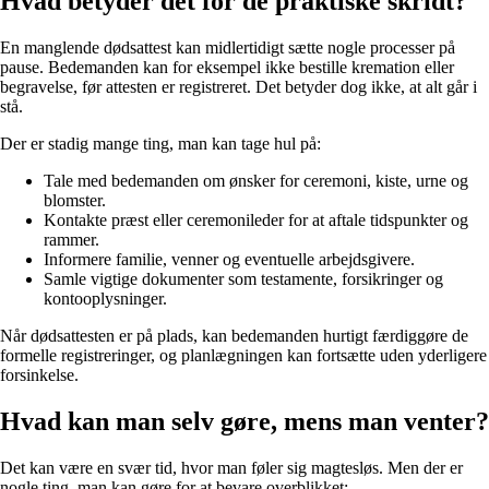
Hvad betyder det for de praktiske skridt?
En manglende dødsattest kan midlertidigt sætte nogle processer på
pause. Bedemanden kan for eksempel ikke bestille kremation eller
begravelse, før attesten er registreret. Det betyder dog ikke, at alt går i
stå.
Der er stadig mange ting, man kan tage hul på:
Tale med bedemanden om ønsker for ceremoni, kiste, urne og
blomster.
Kontakte præst eller ceremonileder for at aftale tidspunkter og
rammer.
Informere familie, venner og eventuelle arbejdsgivere.
Samle vigtige dokumenter som testamente, forsikringer og
kontooplysninger.
Når dødsattesten er på plads, kan bedemanden hurtigt færdiggøre de
formelle registreringer, og planlægningen kan fortsætte uden yderligere
forsinkelse.
Hvad kan man selv gøre, mens man venter?
Det kan være en svær tid, hvor man føler sig magtesløs. Men der er
nogle ting, man kan gøre for at bevare overblikket: