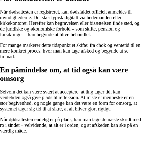
Når dødsattesten er registreret, kan dødsfaldet officielt anmeldes til
myndighederne. Det sker typisk digitalt via bedemanden eller
kirkekontoret. Herefter kan begravelsen eller bisættelsen finde sted, og
de juridiske og økonomiske forhold – som skifte, pension og
forsikringer – kan begynde at blive behandlet.
For mange markerer dette tidspunkt et skifte: fra chok og ventetid til en
mere konkret proces, hvor man kan tage afsked og begynde at se
fremad.
En påmindelse om, at tid også kan være
omsorg
Selvom det kan være svært at acceptere, at ting tager tid, kan
ventetiden også give plads til refleksion. At miste et menneske er en
stor begivenhed, og nogle gange kan det være en form for omsorg, at
systemet tager sig tid til at sikre, at alt bliver gjort rigtigt.
Når dødsattesten endelig er på plads, kan man tage de næste skridt med
ro i sindet – velvidende, at alt er i orden, og at afskeden kan ske på en
værdig måde.