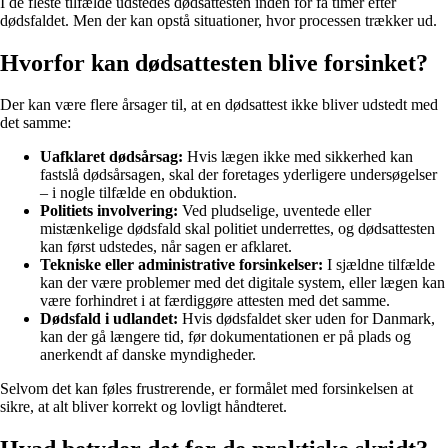
I de fleste tilfælde udstedes dødsattesten inden for få timer efter
dødsfaldet. Men der kan opstå situationer, hvor processen trækker ud.
Hvorfor kan dødsattesten blive forsinket?
Der kan være flere årsager til, at en dødsattest ikke bliver udstedt med
det samme:
Uafklaret dødsårsag:
Hvis lægen ikke med sikkerhed kan
fastslå dødsårsagen, skal der foretages yderligere undersøgelser
– i nogle tilfælde en obduktion.
Politiets involvering:
Ved pludselige, uventede eller
mistænkelige dødsfald skal politiet underrettes, og dødsattesten
kan først udstedes, når sagen er afklaret.
Tekniske eller administrative forsinkelser:
I sjældne tilfælde
kan der være problemer med det digitale system, eller lægen kan
være forhindret i at færdiggøre attesten med det samme.
Dødsfald i udlandet:
Hvis dødsfaldet sker uden for Danmark,
kan der gå længere tid, før dokumentationen er på plads og
anerkendt af danske myndigheder.
Selvom det kan føles frustrerende, er formålet med forsinkelsen at
sikre, at alt bliver korrekt og lovligt håndteret.