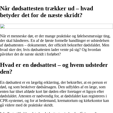
Når dødsattesten trækker ud – hvad
betyder det for de næste skridt?
Når et menneske dør, er der mange praktiske og følelsesmæssige ting,
der skal håndteres. En af de første formelle handlinger er udstedelsen
af dødsattesten – dokumentet, der officielt bekræfter dødsfaldet. Men
hvad sker der, hvis dødsattesten lader vente på sig? Og hvordan
påvirker det de næste skridt i forløbet?
Hvad er en dødsattest – og hvem udsteder
den?
En dødsattest er en lægelig erklæring, der bekræfter, at en person er
død, og som beskriver dødsårsagen. Den udfyldes af en læge, som
enten har tilset afdøde kort før døden eller foretager et ligsyn efter
dødsfaldet. Attesten er nødvendig for, at dødsfaldet kan registreres i
CPR-systemet, og for at bedemand, krematorium og kirkekontor kan
gå videre med de praktiske skridt.