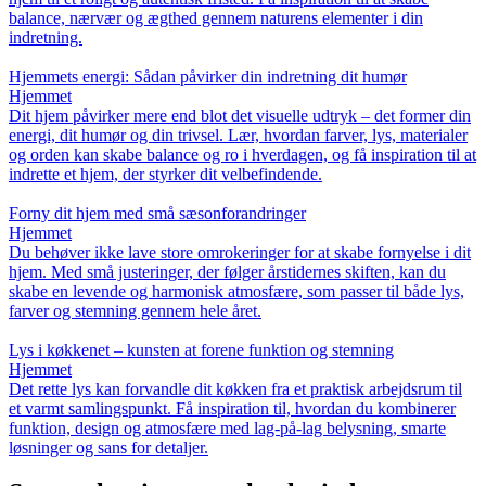
balance, nærvær og ægthed gennem naturens elementer i din
indretning.
Hjemmets energi: Sådan påvirker din indretning dit humør
Hjemmet
Dit hjem påvirker mere end blot det visuelle udtryk – det former din
energi, dit humør og din trivsel. Lær, hvordan farver, lys, materialer
og orden kan skabe balance og ro i hverdagen, og få inspiration til at
indrette et hjem, der styrker dit velbefindende.
Forny dit hjem med små sæsonforandringer
Hjemmet
Du behøver ikke lave store omrokeringer for at skabe fornyelse i dit
hjem. Med små justeringer, der følger årstidernes skiften, kan du
skabe en levende og harmonisk atmosfære, som passer til både lys,
farver og stemning gennem hele året.
Lys i køkkenet – kunsten at forene funktion og stemning
Hjemmet
Det rette lys kan forvandle dit køkken fra et praktisk arbejdsrum til
et varmt samlingspunkt. Få inspiration til, hvordan du kombinerer
funktion, design og atmosfære med lag-på-lag belysning, smarte
løsninger og sans for detaljer.