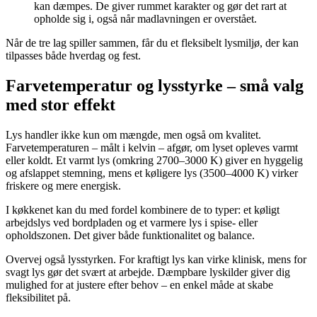
kan dæmpes. De giver rummet karakter og gør det rart at
opholde sig i, også når madlavningen er overstået.
Når de tre lag spiller sammen, får du et fleksibelt lysmiljø, der kan
tilpasses både hverdag og fest.
Farvetemperatur og lysstyrke – små valg
med stor effekt
Lys handler ikke kun om mængde, men også om kvalitet.
Farvetemperaturen – målt i kelvin – afgør, om lyset opleves varmt
eller koldt. Et varmt lys (omkring 2700–3000 K) giver en hyggelig
og afslappet stemning, mens et køligere lys (3500–4000 K) virker
friskere og mere energisk.
I køkkenet kan du med fordel kombinere de to typer: et køligt
arbejdslys ved bordpladen og et varmere lys i spise- eller
opholdszonen. Det giver både funktionalitet og balance.
Overvej også lysstyrken. For kraftigt lys kan virke klinisk, mens for
svagt lys gør det svært at arbejde. Dæmpbare lyskilder giver dig
mulighed for at justere efter behov – en enkel måde at skabe
fleksibilitet på.