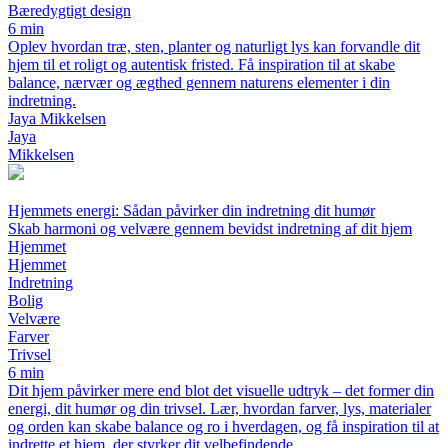
Bæredygtigt design
6 min
Oplev hvordan træ, sten, planter og naturligt lys kan forvandle dit
hjem til et roligt og autentisk fristed. Få inspiration til at skabe
balance, nærvær og ægthed gennem naturens elementer i din
indretning.
Jaya Mikkelsen
Jaya
Mikkelsen
Hjemmets energi: Sådan påvirker din indretning dit humør
Skab harmoni og velvære gennem bevidst indretning af dit hjem
Hjemmet
Hjemmet
Indretning
Bolig
Velvære
Farver
Trivsel
6 min
Dit hjem påvirker mere end blot det visuelle udtryk – det former din
energi, dit humør og din trivsel. Lær, hvordan farver, lys, materialer
og orden kan skabe balance og ro i hverdagen, og få inspiration til at
indrette et hjem, der styrker dit velbefindende.