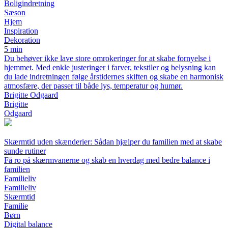
Boligindretning
Sæson
Hjem
Inspiration
Dekoration
5 min
Du behøver ikke lave store omrokeringer for at skabe fornyelse i
hjemmet. Med enkle justeringer i farver, tekstiler og belysning kan
du lade indretningen følge årstidernes skiften og skabe en harmonisk
atmosfære, der passer til både lys, temperatur og humør.
Brigitte Odgaard
Brigitte
Odgaard
Skærmtid uden skænderier: Sådan hjælper du familien med at skabe
sunde rutiner
Få ro på skærmvanerne og skab en hverdag med bedre balance i
familien
Familieliv
Familieliv
Skærmtid
Familie
Børn
Digital balance