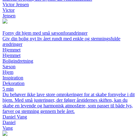
Victor Jensen
Victor
Jensen
Forny dit hjem med små sæsonforandringer
Giv din bolig nyt liv året rundt med enkle og stemningsfulde
ændringer
Hjemmet
Hjemmet
Boligindretning
Sæson
Hjem
Inspiration
Dekoration
5 min
Du behøver ikke lave store omrokeringer for at skabe fornyelse i dit
hjem. Med små justeringer, der følger årstidernes skiften, kan du
skabe en levende og harmonisk atmosfære, som passer til både lys,
farver og stemning gennem hele året.
Daniel Vang
Daniel
Vang