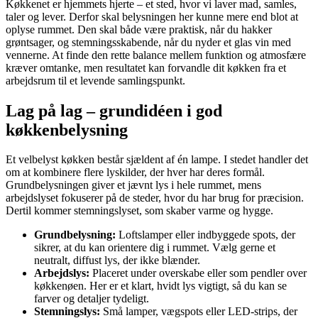
Køkkenet er hjemmets hjerte – et sted, hvor vi laver mad, samles,
taler og lever. Derfor skal belysningen her kunne mere end blot at
oplyse rummet. Den skal både være praktisk, når du hakker
grøntsager, og stemningsskabende, når du nyder et glas vin med
vennerne. At finde den rette balance mellem funktion og atmosfære
kræver omtanke, men resultatet kan forvandle dit køkken fra et
arbejdsrum til et levende samlingspunkt.
Lag på lag – grundidéen i god
køkkenbelysning
Et velbelyst køkken består sjældent af én lampe. I stedet handler det
om at kombinere flere lyskilder, der hver har deres formål.
Grundbelysningen giver et jævnt lys i hele rummet, mens
arbejdslyset fokuserer på de steder, hvor du har brug for præcision.
Dertil kommer stemningslyset, som skaber varme og hygge.
Grundbelysning:
Loftslamper eller indbyggede spots, der
sikrer, at du kan orientere dig i rummet. Vælg gerne et
neutralt, diffust lys, der ikke blænder.
Arbejdslys:
Placeret under overskabe eller som pendler over
køkkenøen. Her er et klart, hvidt lys vigtigt, så du kan se
farver og detaljer tydeligt.
Stemningslys:
Små lamper, vægspots eller LED-strips, der