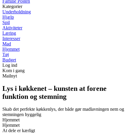
Familie Posten
Kategorier
Underholdning
Hjælp
Spil
Aktiviteter
Læring
Interesser
Mad
Hjemmet
Tøj
Budget
Log ind
Kom i gang
Mailnyt
Lys i køkkenet – kunsten at forene
funktion og stemning
Skab det perfekte køkkenlys, der både gør madlavningen nem og
stemningen hyggelig
Hjemmet
Hjemmet
At dele er kærligt