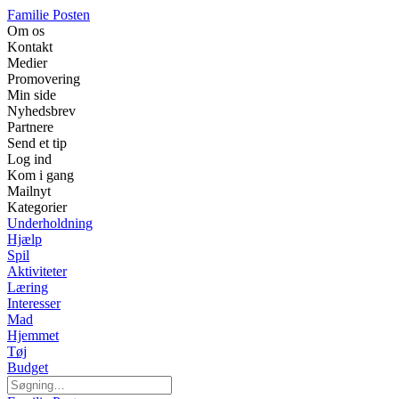
Familie Posten
Om os
Kontakt
Medier
Promovering
Min side
Nyhedsbrev
Partnere
Send et tip
Log ind
Kom i gang
Mailnyt
Kategorier
Underholdning
Hjælp
Spil
Aktiviteter
Læring
Interesser
Mad
Hjemmet
Tøj
Budget