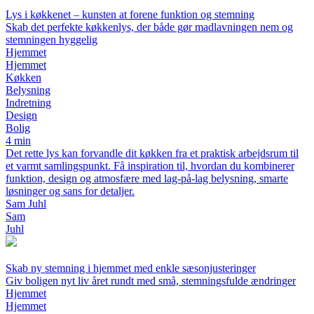
Lys i køkkenet – kunsten at forene funktion og stemning
Skab det perfekte køkkenlys, der både gør madlavningen nem og
stemningen hyggelig
Hjemmet
Hjemmet
Køkken
Belysning
Indretning
Design
Bolig
4 min
Det rette lys kan forvandle dit køkken fra et praktisk arbejdsrum til
et varmt samlingspunkt. Få inspiration til, hvordan du kombinerer
funktion, design og atmosfære med lag-på-lag belysning, smarte
løsninger og sans for detaljer.
Sam Juhl
Sam
Juhl
Skab ny stemning i hjemmet med enkle sæsonjusteringer
Giv boligen nyt liv året rundt med små, stemningsfulde ændringer
Hjemmet
Hjemmet