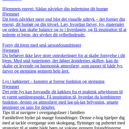
Hjemmets energi: Sådan påvirker din indretning dit humør
Hjemmet
Dit hjem påvirker mere end blot det visuelle udtryk – det former din
energi, dit humør og din trivsel. Lær, hvordan farver, lys, materialer
og orden kan skabe balance og ro i hverdagen, og få inspiration til at
indrette et hjem, der styrker dit velbefindende.
Forny dit hjem med små sæsonforandringer
Hjemmet
Du behøver ikke lave store omrokeringer for at skabe fornyelse i dit
hjem. Med små justeringer, der følger årstidernes skiften, kan du
skabe en levende og harmonisk atmosfære, som passer til både lys,
farver og stemning gennem hele året.
Lys i køkkenet – kunsten at forene funktion og stemning
Hjemmet
Det rette lys kan forvandle dit køkken fra et praktisk arbejdsrum til
et varmt samlingspunkt. Få inspiration til, hvordan du kombinerer
funktion, design og atmosfære med lag-på-lag belysning, smarte
løsninger og sans for detaljer.
Tips til at navigere i overgangsfaser i familien
Familielivet byder på mange forandringer. Denne e-bog hjælper dig
med at tackle overgange som skolegang, flytninger og pubertet med
strategier til at støtte både børn og voksne gennem forandringerne.