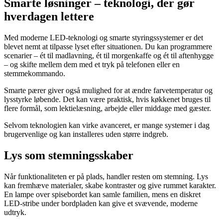
Smarte løsninger – teknologi, der gør
hverdagen lettere
Med moderne LED-teknologi og smarte styringssystemer er det
blevet nemt at tilpasse lyset efter situationen. Du kan programmere
scenarier – ét til madlavning, ét til morgenkaffe og ét til aftenhygge
– og skifte mellem dem med et tryk på telefonen eller en
stemmekommando.
Smarte pærer giver også mulighed for at ændre farvetemperatur og
lysstyrke løbende. Det kan være praktisk, hvis køkkenet bruges til
flere formål, som lektielæsning, arbejde eller middage med gæster.
Selvom teknologien kan virke avanceret, er mange systemer i dag
brugervenlige og kan installeres uden større indgreb.
Lys som stemningsskaber
Når funktionaliteten er på plads, handler resten om stemning. Lys
kan fremhæve materialer, skabe kontraster og give rummet karakter.
En lampe over spisebordet kan samle familien, mens en diskret
LED-stribe under bordpladen kan give et svævende, moderne
udtryk.