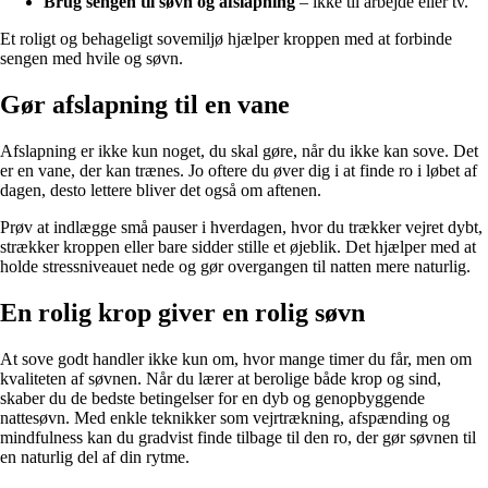
Brug sengen til søvn og afslapning
– ikke til arbejde eller tv.
Et roligt og behageligt sovemiljø hjælper kroppen med at forbinde
sengen med hvile og søvn.
Gør afslapning til en vane
Afslapning er ikke kun noget, du skal gøre, når du ikke kan sove. Det
er en vane, der kan trænes. Jo oftere du øver dig i at finde ro i løbet af
dagen, desto lettere bliver det også om aftenen.
Prøv at indlægge små pauser i hverdagen, hvor du trækker vejret dybt,
strækker kroppen eller bare sidder stille et øjeblik. Det hjælper med at
holde stressniveauet nede og gør overgangen til natten mere naturlig.
En rolig krop giver en rolig søvn
At sove godt handler ikke kun om, hvor mange timer du får, men om
kvaliteten af søvnen. Når du lærer at berolige både krop og sind,
skaber du de bedste betingelser for en dyb og genopbyggende
nattesøvn. Med enkle teknikker som vejrtrækning, afspænding og
mindfulness kan du gradvist finde tilbage til den ro, der gør søvnen til
en naturlig del af din rytme.