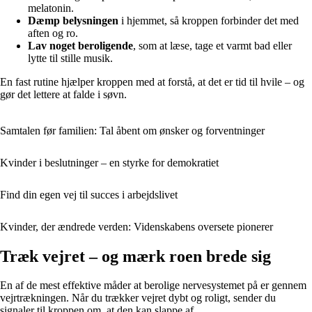
melatonin.
Dæmp belysningen
i hjemmet, så kroppen forbinder det med
aften og ro.
Lav noget beroligende
, som at læse, tage et varmt bad eller
lytte til stille musik.
En fast rutine hjælper kroppen med at forstå, at det er tid til hvile – og
gør det lettere at falde i søvn.
Samtalen før familien: Tal åbent om ønsker og forventninger
Kvinder i beslutninger – en styrke for demokratiet
Find din egen vej til succes i arbejdslivet
Kvinder, der ændrede verden: Videnskabens oversete pionerer
Træk vejret – og mærk roen brede sig
En af de mest effektive måder at berolige nervesystemet på er gennem
vejrtrækningen. Når du trækker vejret dybt og roligt, sender du
signaler til kroppen om, at den kan slappe af.