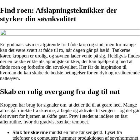
Find roen: Afslapningsteknikker der
styrker din søvnkvalitet
En god nats søvn er afgørende for både krop og sind, men for mange
kan det være svært at falde til ro, når dagen går på hæld. Tankerne
kører, kroppen er urolig, og søvnen lader vente på sig. Heldigvis findes
der en række enkle afslapningsteknikker, der kan hjælpe dig med at
finde roen og forbedre din søvnkvalitet. Her får du inspiration til,
hvordan du kan skabe de bedste betingelser for en dyb og restituerende
nattesøvn.
Skab en rolig overgang fra dag til nat
Kroppen har brug for signaler om, at det er tid til at geare ned. Mange
af os går direkte fra skærme, arbejde og aktivitet til sengen – og det gør
det svært for hjernen at skifte gear. Prøv i stedet at indføre en fast
aftenrutine, hvor du gradvist sænker tempoet.
Sluk for skærme
mindst en time før sengetid. Lyset fra
telefoner og computere hæmmer produktionen af søvnhormonet