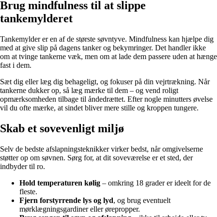
Brug mindfulness til at slippe
tankemylderet
Tankemylder er en af de største søvntyve. Mindfulness kan hjælpe dig
med at give slip på dagens tanker og bekymringer. Det handler ikke
om at tvinge tankerne væk, men om at lade dem passere uden at hænge
fast i dem.
Sæt dig eller læg dig behageligt, og fokuser på din vejrtrækning. Når
tankerne dukker op, så læg mærke til dem – og vend roligt
opmærksomheden tilbage til åndedrættet. Efter nogle minutters øvelse
vil du ofte mærke, at sindet bliver mere stille og kroppen tungere.
Skab et sovevenligt miljø
Selv de bedste afslapningsteknikker virker bedst, når omgivelserne
støtter op om søvnen. Sørg for, at dit soveværelse er et sted, der
indbyder til ro.
Hold temperaturen kølig
– omkring 18 grader er ideelt for de
fleste.
Fjern forstyrrende lys og lyd
, og brug eventuelt
mørklægningsgardiner eller ørepropper.