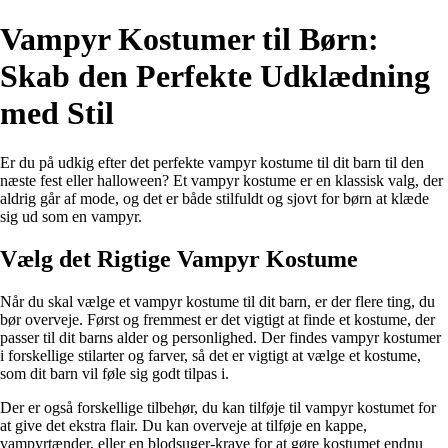
Vampyr Kostumer til Børn:
Skab den Perfekte Udklædning
med Stil
Er du på udkig efter det perfekte vampyr kostume til dit barn til den
næste fest eller halloween? Et vampyr kostume er en klassisk valg, der
aldrig går af mode, og det er både stilfuldt og sjovt for børn at klæde
sig ud som en vampyr.
Vælg det Rigtige Vampyr Kostume
Når du skal vælge et vampyr kostume til dit barn, er der flere ting, du
bør overveje. Først og fremmest er det vigtigt at finde et kostume, der
passer til dit barns alder og personlighed. Der findes vampyr kostumer
i forskellige stilarter og farver, så det er vigtigt at vælge et kostume,
som dit barn vil føle sig godt tilpas i.
Der er også forskellige tilbehør, du kan tilføje til vampyr kostumet for
at give det ekstra flair. Du kan overveje at tilføje en kappe,
vampyrtænder, eller en blodsuger-krave for at gøre kostumet endnu