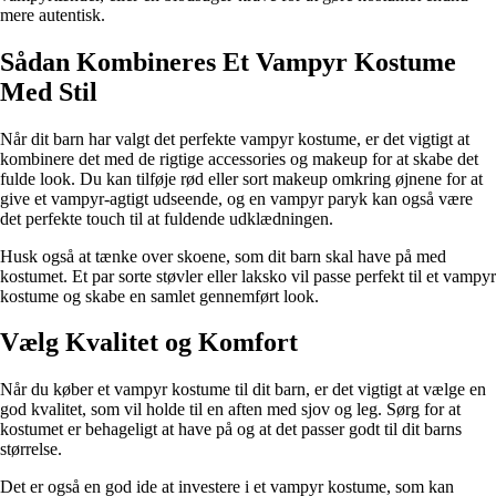
mere autentisk.
Sådan Kombineres Et Vampyr Kostume
Med Stil
Når dit barn har valgt det perfekte vampyr kostume, er det vigtigt at
kombinere det med de rigtige accessories og makeup for at skabe det
fulde look. Du kan tilføje rød eller sort makeup omkring øjnene for at
give et vampyr-agtigt udseende, og en vampyr paryk kan også være
det perfekte touch til at fuldende udklædningen.
Husk også at tænke over skoene, som dit barn skal have på med
kostumet. Et par sorte støvler eller laksko vil passe perfekt til et vampyr
kostume og skabe en samlet gennemført look.
Vælg Kvalitet og Komfort
Når du køber et vampyr kostume til dit barn, er det vigtigt at vælge en
god kvalitet, som vil holde til en aften med sjov og leg. Sørg for at
kostumet er behageligt at have på og at det passer godt til dit barns
størrelse.
Det er også en god ide at investere i et vampyr kostume, som kan