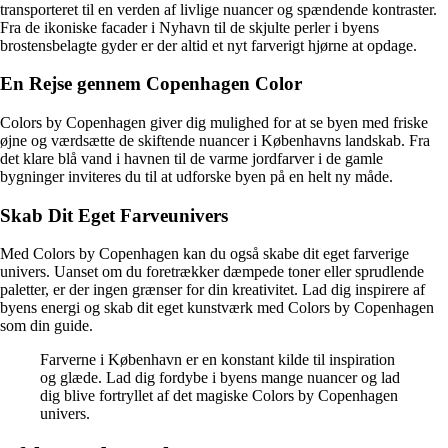
transporteret til en verden af ​​livlige nuancer og spændende kontraster.
Fra de ikoniske facader i Nyhavn til de skjulte perler i byens
brostensbelagte gyder er der altid et nyt farverigt hjørne at opdage.
En Rejse gennem Copenhagen Color
Colors by Copenhagen giver dig mulighed for at se byen med friske
øjne og værdsætte de skiftende nuancer i Københavns landskab. Fra
det klare blå vand i havnen til de varme jordfarver i de gamle
bygninger inviteres du til at udforske byen på en helt ny måde.
Skab Dit Eget Farveunivers
Med Colors by Copenhagen kan du også skabe dit eget farverige
univers. Uanset om du foretrækker dæmpede toner eller sprudlende
paletter, er der ingen grænser for din kreativitet. Lad dig inspirere af
byens energi og skab dit eget kunstværk med Colors by Copenhagen
som din guide.
Farverne i København er en konstant kilde til inspiration
og glæde. Lad dig fordybe i byens mange nuancer og lad
dig blive fortryllet af det magiske Colors by Copenhagen
univers.