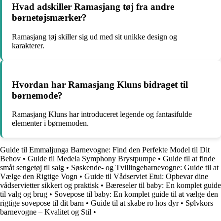
Hvad adskiller Ramasjang tøj fra andre
børnetøjsmærker?
Ramasjang tøj skiller sig ud med sit unikke design og
karakterer.
Hvordan har Ramasjang Kluns bidraget til
børnemode?
Ramasjang Kluns har introduceret legende og fantasifulde
elementer i børnemoden.
Guide til Emmaljunga Barnevogne: Find den Perfekte Model til Dit
Behov
•
Guide til Medela Symphony Brystpumpe
•
Guide til at finde
småt sengetøj til salg
•
Søskende- og Tvillingebarnevogne: Guide til at
Vælge den Rigtige Vogn
•
Guide til Vådserviet Etui: Opbevar dine
vådservietter sikkert og praktisk
•
Bæreseler til baby: En komplet guide
til valg og brug
•
Sovepose til baby: En komplet guide til at vælge den
rigtige sovepose til dit barn
•
Guide til at skabe ro hos dyr
•
Sølvkors
barnevogne – Kvalitet og Stil
•