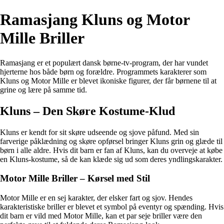
Ramasjang Kluns og Motor
Mille Briller
Ramasjang er et populært dansk børne-tv-program, der har vundet
hjerterne hos både børn og forældre. Programmets karakterer som
Kluns og Motor Mille er blevet ikoniske figurer, der får børnene til at
grine og lære på samme tid.
Kluns – Den Skøre Kostume-Klud
Kluns er kendt for sit skøre udseende og sjove påfund. Med sin
farverige påklædning og skøre opførsel bringer Kluns grin og glæde til
børn i alle aldre. Hvis dit barn er fan af Kluns, kan du overveje at købe
en Kluns-kostume, så de kan klæde sig ud som deres yndlingskarakter.
Motor Mille Briller – Kørsel med Stil
Motor Mille er en sej karakter, der elsker fart og sjov. Hendes
karakteristiske briller er blevet et symbol på eventyr og spænding. Hvis
dit barn er vild med Motor Mille, kan et par seje briller være den