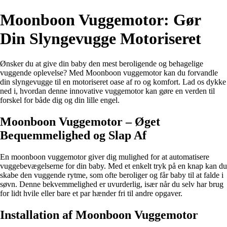
Moonboon Vuggemotor: Gør
Din Slyngevugge Motoriseret
Ønsker du at give din baby den mest beroligende og behagelige
vuggende oplevelse? Med Moonboon vuggemotor kan du forvandle
din slyngevugge til en motoriseret oase af ro og komfort. Lad os dykke
ned i, hvordan denne innovative vuggemotor kan gøre en verden til
forskel for både dig og din lille engel.
Moonboon Vuggemotor – Øget
Bequemmelighed og Slap Af
En moonboon vuggemotor giver dig mulighed for at automatisere
vuggebevægelserne for din baby. Med et enkelt tryk på en knap kan du
skabe den vuggende rytme, som ofte beroliger og får baby til at falde i
søvn. Denne bekvemmelighed er uvurderlig, især når du selv har brug
for lidt hvile eller bare et par hænder fri til andre opgaver.
Installation af Moonboon Vuggemotor