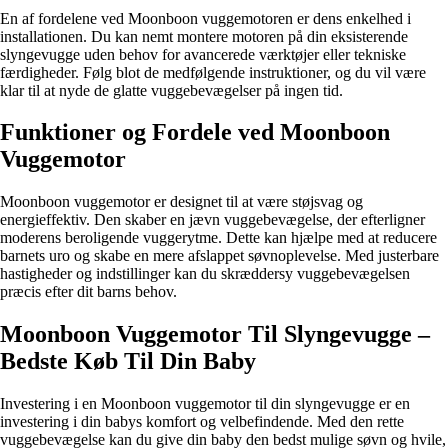
En af fordelene ved Moonboon vuggemotoren er dens enkelhed i
installationen. Du kan nemt montere motoren på din eksisterende
slyngevugge uden behov for avancerede værktøjer eller tekniske
færdigheder. Følg blot de medfølgende instruktioner, og du vil være
klar til at nyde de glatte vuggebevægelser på ingen tid.
Funktioner og Fordele ved Moonboon
Vuggemotor
Moonboon vuggemotor er designet til at være støjsvag og
energieffektiv. Den skaber en jævn vuggebevægelse, der efterligner
moderens beroligende vuggerytme. Dette kan hjælpe med at reducere
barnets uro og skabe en mere afslappet søvnoplevelse. Med justerbare
hastigheder og indstillinger kan du skræddersy vuggebevægelsen
præcis efter dit barns behov.
Moonboon Vuggemotor Til Slyngevugge –
Bedste Køb Til Din Baby
Investering i en Moonboon vuggemotor til din slyngevugge er en
investering i din babys komfort og velbefindende. Med den rette
vuggebevægelse kan du give din baby den bedst mulige søvn og hvile,