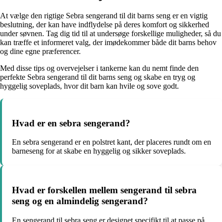
At vælge den rigtige Sebra sengerand til dit barns seng er en vigtig
beslutning, der kan have indflydelse på deres komfort og sikkerhed
under søvnen. Tag dig tid til at undersøge forskellige muligheder, så du
kan træffe et informeret valg, der imødekommer både dit barns behov
og dine egne præferencer.
Med disse tips og overvejelser i tankerne kan du nemt finde den
perfekte Sebra sengerand til dit barns seng og skabe en tryg og
hyggelig soveplads, hvor dit barn kan hvile og sove godt.
Hvad er en sebra sengerand?
En sebra sengerand er en polstret kant, der placeres rundt om en
barneseng for at skabe en hyggelig og sikker soveplads.
Hvad er forskellen mellem sengerand til sebra
seng og en almindelig sengerand?
En sengerand til sebra seng er designet specifikt til at passe på