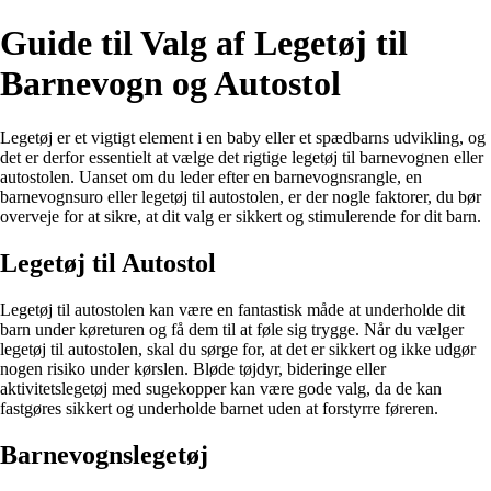
Guide til Valg af Legetøj til
Barnevogn og Autostol
Legetøj er et vigtigt element i en baby eller et spædbarns udvikling, og
det er derfor essentielt at vælge det rigtige legetøj til barnevognen eller
autostolen. Uanset om du leder efter en barnevognsrangle, en
barnevognsuro eller legetøj til autostolen, er der nogle faktorer, du bør
overveje for at sikre, at dit valg er sikkert og stimulerende for dit barn.
Legetøj til Autostol
Legetøj til autostolen kan være en fantastisk måde at underholde dit
barn under køreturen og få dem til at føle sig trygge. Når du vælger
legetøj til autostolen, skal du sørge for, at det er sikkert og ikke udgør
nogen risiko under kørslen. Bløde tøjdyr, bideringe eller
aktivitetslegetøj med sugekopper kan være gode valg, da de kan
fastgøres sikkert og underholde barnet uden at forstyrre føreren.
Barnevognslegetøj