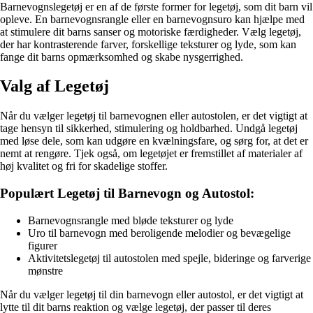
Barnevognslegetøj er en af de første former for legetøj, som dit barn vil
opleve. En barnevognsrangle eller en barnevognsuro kan hjælpe med
at stimulere dit barns sanser og motoriske færdigheder. Vælg legetøj,
der har kontrasterende farver, forskellige teksturer og lyde, som kan
fange dit barns opmærksomhed og skabe nysgerrighed.
Valg af Legetøj
Når du vælger legetøj til barnevognen eller autostolen, er det vigtigt at
tage hensyn til sikkerhed, stimulering og holdbarhed. Undgå legetøj
med løse dele, som kan udgøre en kvælningsfare, og sørg for, at det er
nemt at rengøre. Tjek også, om legetøjet er fremstillet af materialer af
høj kvalitet og fri for skadelige stoffer.
Populært Legetøj til Barnevogn og Autostol:
Barnevognsrangle med bløde teksturer og lyde
Uro til barnevogn med beroligende melodier og bevægelige
figurer
Aktivitetslegetøj til autostolen med spejle, bideringe og farverige
mønstre
Når du vælger legetøj til din barnevogn eller autostol, er det vigtigt at
lytte til dit barns reaktion og vælge legetøj, der passer til deres