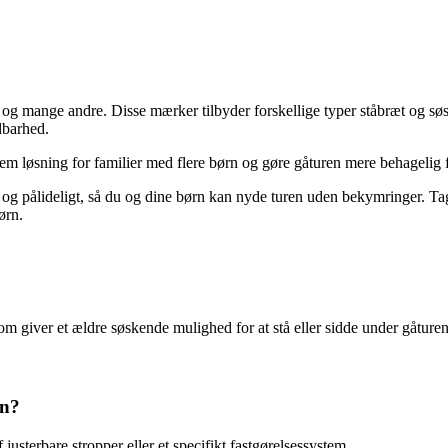
mange andre. Disse mærker tilbyder forskellige typer ståbræt og søsk
dbarhed.
em løsning for familier med flere børn og gøre gåturen mere behagelig f
rt og pålideligt, så du og dine børn kan nyde turen uden bekymringer. Tag 
ørn.
 som giver et ældre søskende mulighed for at stå eller sidde under gåturen
gn?
sterbare stropper eller et specifikt fastgørelsessystem.