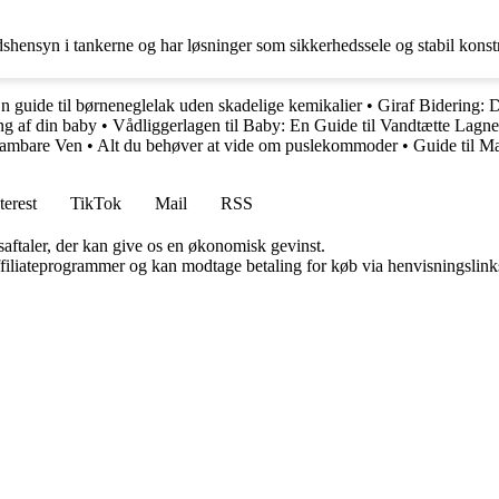
dshensyn i tankerne og har løsninger som sikkerhedssele og stabil konst
n guide til børneneglelak uden skadelige kemikalier
•
Giraf Bidering: D
ing af din baby
•
Vådliggerlagen til Baby: En Guide til Vandtætte Lagne
Krambare Ven
•
Alt du behøver at vide om puslekommoder
•
Guide til Ma
terest
TikTok
Mail
RSS
saftaler, der kan give os en økonomisk gevinst.
affiliateprogrammer og kan modtage betaling for køb via henvisningslinks