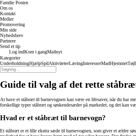
Familie Posten
Om os
Kontakt
Medier
Promovering
Min side
Nyhedsbrev
Partnere
Send et tip
Log ind
Kom i gang
Mailnyt
Kategorier
Underholdning
Hjælp
Spil
Aktiviteter
Læring
Interesser
Mad
Hjemmet
Tøj
Guide til valg af det rette ståbr
At have et ståbræt til barnevognen kan være en lifesaver, når du har me
forskellige typer ståbræt og søskendesæder på markedet, og det kan være 
Hvad er et ståbræt til barnevogn?
Et ståbræt er et lille ekstra sæde til barnevognen, som giver et ældre sø