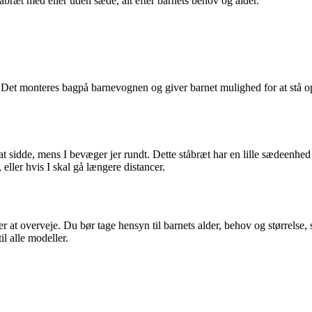
bræt med eller uden sæde, alt efter barnets behov og alder.
t. Det monteres bagpå barnevognen og giver barnet mulighed for at stå op
r at sidde, mens I bevæger jer rundt. Dette ståbræt har en lille sædeen
, eller hvis I skal gå længere distancer.
rer at overveje. Du bør tage hensyn til barnets alder, behov og størrelse
il alle modeller.