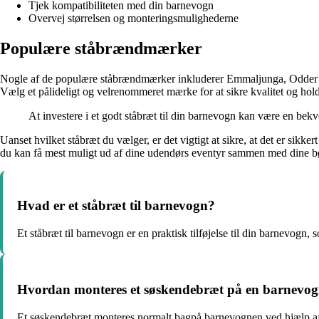
Tjek kompatibiliteten med din barnevogn
Overvej størrelsen og monteringsmulighederne
Populære ståbrændmærker
Nogle af de populære ståbrændmærker inkluderer Emmaljunga, Odder og 
Vælg et pålideligt og velrenommeret mærke for at sikre kvalitet og hol
At investere i et godt ståbræt til din barnevogn kan være en bekv
Uanset hvilket ståbræt du vælger, er det vigtigt at sikre, at det er sikke
du kan få mest muligt ud af dine udendørs eventyr sammen med dine b
Hvad er et ståbræt til barnevogn?
Et ståbræt til barnevogn er en praktisk tilføjelse til din barnevogn,
Hvordan monteres et søskendebræt på en barnevo
Et søskendebræt monteres normalt bagpå barnevognen ved hjælp af ju