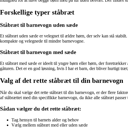
mulighed for at have begge børn med på tur uden besvær. Der findes stå
Forskellige typer ståbræt
Ståbræt til barnevogn uden sæde
Et ståbræt uden sæde er velegnet til ældre børn, der selv kan stå stabil
kompakte og velegnede til mindre barnevogne.
Ståbræt til barnevogn med sæde
Et ståbræt med sæde er ideelt til yngre børn eller børn, der foretrække
gåturen. Det er en god løsning, hvis I har et barn, der bliver hurtigt træt
Valg af det rette ståbræt til din barnevogn
Når du skal vælge det rette ståbræt til din barnevogn, er der flere fakto
af ståbrættet med din specifikke barnevogn, da ikke alle ståbræt passer t
Sådan vælger du det rette ståbræt:
Tag hensyn til barnets alder og behov
Vælg mellem ståbræt med eller uden sæde