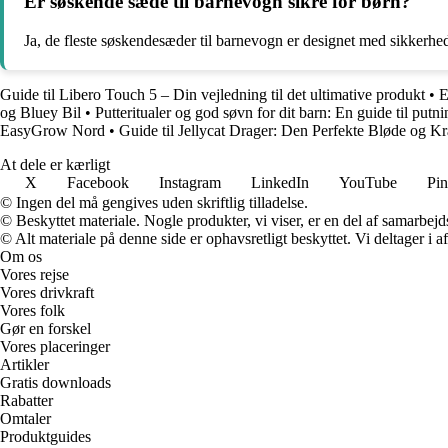
Er søskende sæde til barnevogn sikre for børn?
Ja, de fleste søskendesæder til barnevogn er designet med sikkerhe
Guide til Libero Touch 5 – Din vejledning til det ultimative produkt
•
E
og Bluey Bil
•
Putteritualer og god søvn for dit barn: En guide til putn
EasyGrow Nord
•
Guide til Jellycat Drager: Den Perfekte Bløde og 
At dele er kærligt
X
Facebook
Instagram
LinkedIn
YouTube
Pin
© Ingen del må gengives uden skriftlig tilladelse.
© Beskyttet materiale. Nogle produkter, vi viser, er en del af samarbejd
© Alt materiale på denne side er ophavsretligt beskyttet. Vi deltager i 
Om os
Vores rejse
Vores drivkraft
Vores folk
Gør en forskel
Vores placeringer
Artikler
Gratis downloads
Rabatter
Omtaler
Produktguides