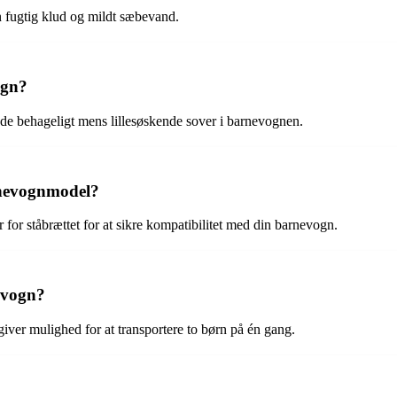
n fugtig klud og mildt sæbevand.
ogn?
dde behageligt mens lillesøskende sover i barnevognen.
rnevognmodel?
 for ståbrættet for at sikre kompatibilitet med din barnevogn.
evogn?
giver mulighed for at transportere to børn på én gang.