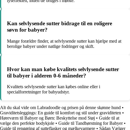
lyseffekten, inden de bruges i mørke.
Kan selvlysende sutter bidrage til en roligere
søvn for babyer?
Mange forældre finder, at selvlysende sutter kan hjælpe med at
berolige babyer under natlige fodringer og skift.
Hvor kan man købe kvalitets selvlysende sutter
til babyer i alderen 0-6 måneder?
Kvalitets selvlysende sutter kan købes online eller i
specialforretninger for babyudstyr.
Alt du skal vide om Labradoodle og prisen på denne skønne hund
•
Graviditetsleggings: En guide til komfort og stil under graviditeten
•
Høreværn til Babyer og Børn: Beskyttelse mod Støj
•
Guide til at
vælge den perfekte bodykjole
•
Guide til Tandbørstning for Babyer
•
Guide til rengøring af sutteflasker og mælkevarmere
•
Sådan Vælger