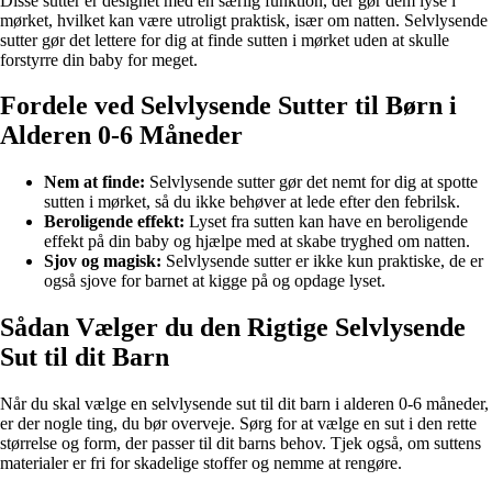
Disse sutter er designet med en særlig funktion, der gør dem lyse i
mørket, hvilket kan være utroligt praktisk, især om natten. Selvlysende
sutter gør det lettere for dig at finde sutten i mørket uden at skulle
forstyrre din baby for meget.
Fordele ved Selvlysende Sutter til Børn i
Alderen 0-6 Måneder
Nem at finde:
Selvlysende sutter gør det nemt for dig at spotte
sutten i mørket, så du ikke behøver at lede efter den febrilsk.
Beroligende effekt:
Lyset fra sutten kan have en beroligende
effekt på din baby og hjælpe med at skabe tryghed om natten.
Sjov og magisk:
Selvlysende sutter er ikke kun praktiske, de er
også sjove for barnet at kigge på og opdage lyset.
Sådan Vælger du den Rigtige Selvlysende
Sut til dit Barn
Når du skal vælge en selvlysende sut til dit barn i alderen 0-6 måneder,
er der nogle ting, du bør overveje. Sørg for at vælge en sut i den rette
størrelse og form, der passer til dit barns behov. Tjek også, om suttens
materialer er fri for skadelige stoffer og nemme at rengøre.