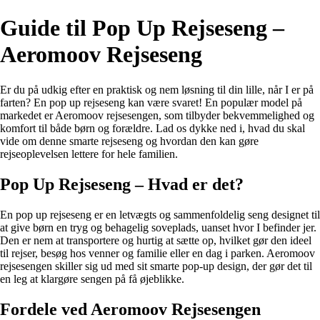
Guide til Pop Up Rejseseng –
Aeromoov Rejseseng
Er du på udkig efter en praktisk og nem løsning til din lille, når I er på
farten? En pop up rejseseng kan være svaret! En populær model på
markedet er Aeromoov rejsesengen, som tilbyder bekvemmelighed og
komfort til både børn og forældre. Lad os dykke ned i, hvad du skal
vide om denne smarte rejseseng og hvordan den kan gøre
rejseoplevelsen lettere for hele familien.
Pop Up Rejseseng – Hvad er det?
En pop up rejseseng er en letvægts og sammenfoldelig seng designet til
at give børn en tryg og behagelig soveplads, uanset hvor I befinder jer.
Den er nem at transportere og hurtig at sætte op, hvilket gør den ideel
til rejser, besøg hos venner og familie eller en dag i parken. Aeromoov
rejsesengen skiller sig ud med sit smarte pop-up design, der gør det til
en leg at klargøre sengen på få øjeblikke.
Fordele ved Aeromoov Rejsesengen