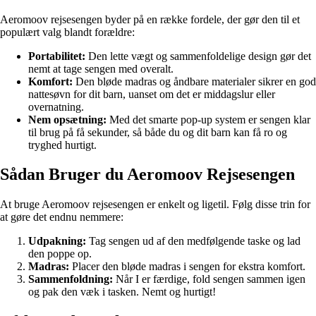
Aeromoov rejsesengen byder på en række fordele, der gør den til et
populært valg blandt forældre:
Portabilitet:
Den lette vægt og sammenfoldelige design gør det
nemt at tage sengen med overalt.
Komfort:
Den bløde madras og åndbare materialer sikrer en god
nattesøvn for dit barn, uanset om det er middagslur eller
overnatning.
Nem opsætning:
Med det smarte pop-up system er sengen klar
til brug på få sekunder, så både du og dit barn kan få ro og
tryghed hurtigt.
Sådan Bruger du Aeromoov Rejsesengen
At bruge Aeromoov rejsesengen er enkelt og ligetil. Følg disse trin for
at gøre det endnu nemmere:
Udpakning:
Tag sengen ud af den medfølgende taske og lad
den poppe op.
Madras:
Placer den bløde madras i sengen for ekstra komfort.
Sammenfoldning:
Når I er færdige, fold sengen sammen igen
og pak den væk i tasken. Nemt og hurtigt!