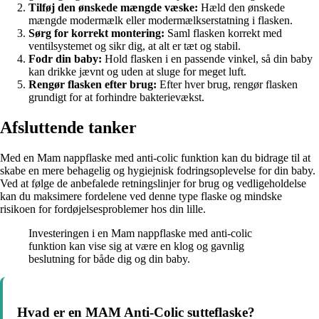
Tilføj den ønskede mængde væske:
Hæld den ønskede
mængde modermælk eller modermælkserstatning i flasken.
Sørg for korrekt montering:
Saml flasken korrekt med
ventilsystemet og sikr dig, at alt er tæt og stabil.
Fodr din baby:
Hold flasken i en passende vinkel, så din baby
kan drikke jævnt og uden at sluge for meget luft.
Rengør flasken efter brug:
Efter hver brug, rengør flasken
grundigt for at forhindre bakterievækst.
Afsluttende tanker
Med en Mam nappflaske med anti-colic funktion kan du bidrage til at
skabe en mere behagelig og hygiejnisk fodringsoplevelse for din baby.
Ved at følge de anbefalede retningslinjer for brug og vedligeholdelse
kan du maksimere fordelene ved denne type flaske og mindske
risikoen for fordøjelsesproblemer hos din lille.
Investeringen i en Mam nappflaske med anti-colic
funktion kan vise sig at være en klog og gavnlig
beslutning for både dig og din baby.
Hvad er en MAM Anti-Colic sutteflaske?