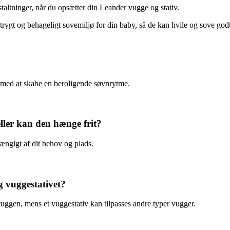
taltninger, når du opsætter din Leander vugge og stativ.
rygt og behageligt sovemiljø for din baby, så de kan hvile og sove godt
r med at skabe en beroligende søvnrytme.
eller kan den hænge frit?
ængigt af dit behov og plads.
g vuggestativet?
r vuggen, mens et vuggestativ kan tilpasses andre typer vugger.