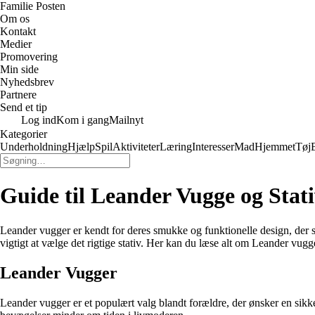
Familie Posten
Om os
Kontakt
Medier
Promovering
Min side
Nyhedsbrev
Partnere
Send et tip
Log ind
Kom i gang
Mailnyt
Kategorier
Underholdning
Hjælp
Spil
Aktiviteter
Læring
Interesser
Mad
Hjemmet
Tøj
Guide til Leander Vugge og Stati
Leander vugger er kendt for deres smukke og funktionelle design, der s
vigtigt at vælge det rigtige stativ. Her kan du læse alt om Leander vugg
Leander Vugger
Leander vugger er et populært valg blandt forældre, der ønsker en sik