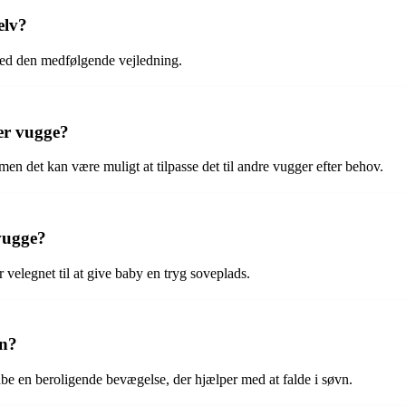
elv?
v med den medfølgende vejledning.
er vugge?
men det kan være muligt at tilpasse det til andre vugger efter behov.
evugge?
elegnet til at give baby en tryg soveplads.
rn?
e en beroligende bevægelse, der hjælper med at falde i søvn.