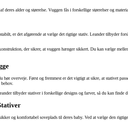
af deres alder og størrelse. Vuggen fås i forskellige størrelser og materi
ilt, er det afgørende at vælge det rigtige stativ. Leander tilbyder forske
 konstruktion, der sikrer, at vuggen hænger sikkert. Du kan vælge mellem
ugge
 du bør overveje. Først og fremmest er det vigtigt at sikre, at stativet p
s behov.
eander tilbyder stativer i forskellige designs og farver, så du kan finde d
tativer
 sikker og komfortabel soveplads til deres baby. Ved at vælge den rigtig