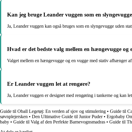
Kan jeg bruge Leander vuggen som en slyngevugge 
Ja, Leander vuggen kan også bruges som en slyngevugge uden stativ,
Hvad er det bedste valg mellem en hængevugge og 
Valget mellem en hængevugge og en vugge med stativ afhænger af 
Er Leander vuggen let at rengøre?
Ja, Leander vuggen er designet med rengøring i tankerne og kan let
Guide til Oball Legetøj: En verden af sjov og stimulering
•
Guide til C
søvnplejersken
•
Den Ultimative Guide til Junior Puder
•
Ergobaby Omn
baby
•
Guide til Valg af den Perfekte Barnevognsmadras
•
Guide til T
At dele er kærligt