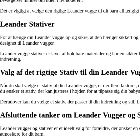
bevægelser minder om tiden i livmoderen.
Det er vigtigt at vælge den rigtige Leander vugge til dit barn afhængigt 
Leander Stativer
For at hænge din Leander vugge op og sikre, at den hænger sikkert og stab
designet til Leander vugger.
Leander vugge stativer er lavet af holdbare materialer og har en sikker
indretning.
Valg af det rigtige Stativ til din Leander V
Når du skal vælge et stativ til din Leander vugge, er der flere faktorer,
du ønsker et stativ, der kan justeres i højden for at tilpasse sig din baby
Derudover kan du vælge et stativ, der passer til din indretning og stil. L
Afsluttende tanker om Leander Vugger og S
Leander vugger og stativer er et ideelt valg for forældre, der ønsker en
atmosfære for dit barn.