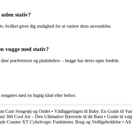
uden stativ?
 hvilket giver dig mulighed for at variere dens anvendelse.
en vugge med stativ?
dine præferencer og pladsbehov – begge har deres egne fordele.
 rengøres med en fugtig klud efter behov.
am Cam Sengetøj og Outlet
•
Vådliggerlagen til Baby: En Guide til Va
i 360 Cool Air – Den Ultimative Bæresele til dit Barn
•
Guide til val
hule Coaster XT Cykelvogn: Funktioner, Brug og Vedligeholdelse
•
Alt