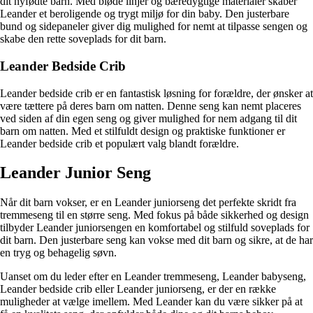
dit nyfødte barn. Med bløde linjer og bæredygtige materialer skaber
Leander et beroligende og trygt miljø for din baby. Den justerbare
bund og sidepaneler giver dig mulighed for nemt at tilpasse sengen og
skabe den rette soveplads for dit barn.
Leander Bedside Crib
Leander bedside crib er en fantastisk løsning for forældre, der ønsker at
være tættere på deres barn om natten. Denne seng kan nemt placeres
ved siden af din egen seng og giver mulighed for nem adgang til dit
barn om natten. Med et stilfuldt design og praktiske funktioner er
Leander bedside crib et populært valg blandt forældre.
Leander Junior Seng
Når dit barn vokser, er en Leander juniorseng det perfekte skridt fra
tremmeseng til en større seng. Med fokus på både sikkerhed og design
tilbyder Leander juniorsengen en komfortabel og stilfuld soveplads for
dit barn. Den justerbare seng kan vokse med dit barn og sikre, at de har
en tryg og behagelig søvn.
Uanset om du leder efter en Leander tremmeseng, Leander babyseng,
Leander bedside crib eller Leander juniorseng, er der en række
muligheder at vælge imellem. Med Leander kan du være sikker på at