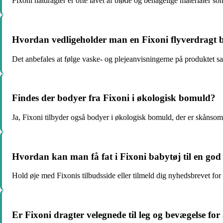
Fixoni natdragter er ofte lavet af bløde og behagelige materialer so
Hvordan vedligeholder man en Fixoni flyverdragt b
Det anbefales at følge vaske- og plejeanvisningerne på produktet sa
Findes der bodyer fra Fixoni i økologisk bomuld?
Ja, Fixoni tilbyder også bodyer i økologisk bomuld, der er skånsom
Hvordan kan man få fat i Fixoni babytøj til en god
Hold øje med Fixonis tilbudsside eller tilmeld dig nyhedsbrevet fo
Er Fixoni dragter velegnede til leg og bevægelse for