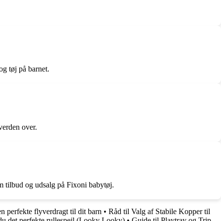
og tøj på barnet.
 verden over.
m tilbud og udsalg på Fixoni babytøj.
n perfekte flyverdragt til dit barn
•
Råd til Valg af Stabile Kopper til
u det perfekte rullespejl (Looky Looky)
•
Guide til Playtray og Trip