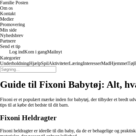
Familie Posten
Om os
Kontakt
Medier
Promovering
Min side
Nyhedsbrev
Partnere
Send et tip
Log ind
Kom i gang
Mailnyt
Kategorier
Underholdning
Hjælp
Spil
Aktiviteter
Læring
Interesser
Mad
Hjemmet
Tøj
Guide til Fixoni Babytøj: Alt, hv
Fixoni er et populært mærke inden for babytøj, der tilbyder et bredt udv
tips til at købe det bedste til dit barn.
Fixoni Heldragter
Fixoni heldragter er ideelle til din baby, da de er behagelige og praktis