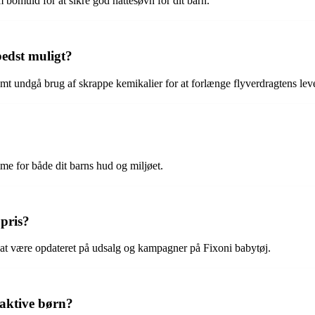
m bomuld for at sikre god nattesøvn for dit barn.
edst muligt?
mt undgå brug af skrappe kemikalier for at forlænge flyverdragtens leve
me for både dit barns hud og miljøet.
 pris?
r at være opdateret på udsalg og kampagner på Fixoni babytøj.
 aktive børn?