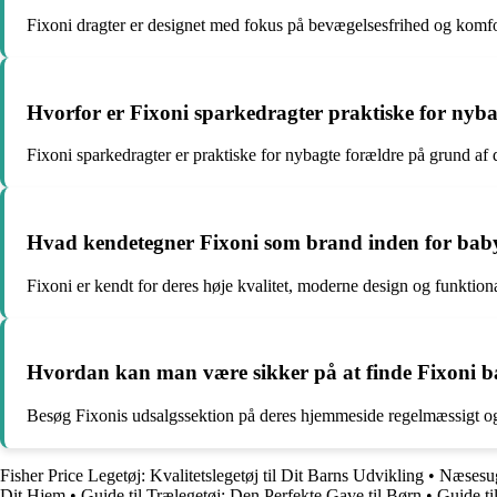
Fixoni dragter er designet med fokus på bevægelsesfrihed og komfort
Hvorfor er Fixoni sparkedragter praktiske for nyba
Fixoni sparkedragter er praktiske for nybagte forældre på grund af d
Hvad kendetegner Fixoni som brand inden for bab
Fixoni er kendt for deres høje kvalitet, moderne design og funktiona
Hvordan kan man være sikker på at finde Fixoni b
Besøg Fixonis udsalgssektion på deres hjemmeside regelmæssigt og t
Fisher Price Legetøj: Kvalitetslegetøj til Dit Barns Udvikling
•
Næsesug
Dit Hjem
•
Guide til Trælegetøj: Den Perfekte Gave til Børn
•
Guide ti