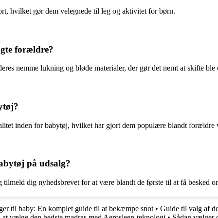
, hvilket gør dem velegnede til leg og aktivitet for børn.
gte forældre?
eres nemme lukning og bløde materialer, der gør det nemt at skifte ble 
ytøj?
litet inden for babytøj, hvilket har gjort dem populære blandt forældre
abytøj på udsalg?
ilmeld dig nyhedsbrevet for at være blandt de første til at få besked o
er til baby: En komplet guide til at bekæmpe snot
•
Guide til valg af de
l at vælge den bedste madras med Aerosleep-teknologi
•
Sådan vælger d