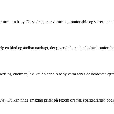
tur med din baby. Disse dragter er varme og komfortable og sikrer, at dit
ælg en blød og åndbar natdragt, der giver dit barn den bedste komfort he
ede og vindtætte, hvilket holder din baby varm selv i de koldeste vejrfor
bytøj. Du kan finde amazing priser på Fixoni dragter, sparkedragter, bo