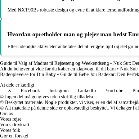
Med NXT90Bs robuste design og evne til at klare terrænudfordring
Hvordan opretholder man og plejer man bedst Em
Efter udendørs aktiviteter anbefales det at rengøre hjul og stel gru
Guide til Valg af Madras til Rejseseng og Weekendseng
•
Nuk Sut: Den
Alt du behøver at vide før du køber en klapvogn til dit barn
•
Nuk Sut: 
Badeoplevelse for Din Baby
•
Guide til Bebe Jou Badekar: Den Perfe
At dele er kærligt
X
Facebook
Instagram
LinkedIn
YouTube
Pin
© Ingen del må gengives uden skriftlig tilladelse.
© Beskyttet materiale. Nogle produkter, vi viser, er en del af samarbejd
© Alt materiale på denne side er ophavsretligt beskyttet. Vi deltager i 
Om os
Vores rejse
Vores drivkraft
Vores folk
Gør en forskel