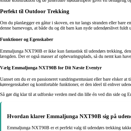
solide konstruktion og de justerbare støddæmpere giver en behagelig og
Perfekt til Outdoor Trekking
Om du planlægger en gåtur i skoven, en tur langs stranden eller bare e
denne barnevogn, at både du og dit barn kan nyde udendørslivet fuldt 
Funktioner og Egenskaber
Emmaljunga NXT90B er ikke kun fantastisk til udendørs trekking, den h
længden. Der er også masser af opbevaringsplads, så du nemt kan have a
Vælg Emmaljunga NXT90B for Dit Næste Eventyr
Uanset om du er en passioneret vandringsentusiast eller bare elsker a
køreegenskaber og komfortable funktioner, er den ideel til enhver udend
Så gør dig klar til at udforske verden med din lille én ved din side o
Hvordan klarer Emmaljunga NXT90B sig på udend
Emmaljunga NXT90B er et perfekt valg til udendørs trekking takket