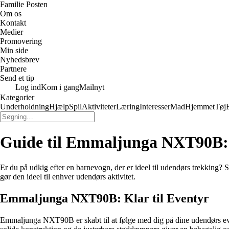
Familie Posten
Om os
Kontakt
Medier
Promovering
Min side
Nyhedsbrev
Partnere
Send et tip
Log ind
Kom i gang
Mailnyt
Kategorier
Underholdning
Hjælp
Spil
Aktiviteter
Læring
Interesser
Mad
Hjemmet
Tøj
Guide til Emmaljunga NXT90B: P
Er du på udkig efter en barnevogn, der er ideel til udendørs trekking? 
gør den ideel til enhver udendørs aktivitet.
Emmaljunga NXT90B: Klar til Eventyr
Emmaljunga NXT90B er skabt til at følge med dig på dine udendørs event