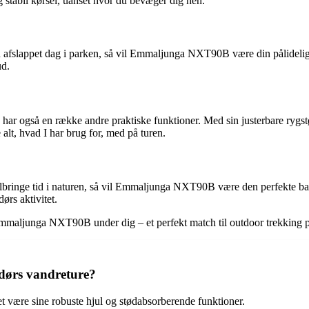
 stabil kørsel, uanset hvor du bevæger dig hen.
n afslappet dag i parken, så vil Emmaljunga NXT90B være din pålidelige
ud.
ar også en række andre praktiske funktioner. Med sin justerbare rygstø
lt, hvad I har brug for, med på turen.
t tilbringe tid i naturen, så vil Emmaljunga NXT90B være den perfekte 
ørs aktivitet.
g Emmaljunga NXT90B under dig – et perfekt match til outdoor trekking p
ørs vandreture?
 være sine robuste hjul og stødabsorberende funktioner.