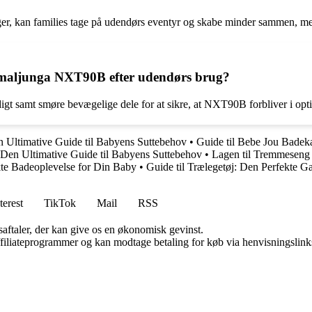
er, kan families tage på udendørs eventyr og skabe minder sammen, me
maljunga NXT90B efter udendørs brug?
ndigt samt smøre bevægelige dele for at sikre, at NXT90B forbliver i opti
 Ultimative Guide til Babyens Suttebehov
•
Guide til Bebe Jou Badek
Den Ultimative Guide til Babyens Suttebehov
•
Lagen til Tremmeseng
kte Badeoplevelse for Din Baby
•
Guide til Trælegetøj: Den Perfekte Ga
terest
TikTok
Mail
RSS
saftaler, der kan give os en økonomisk gevinst.
affiliateprogrammer og kan modtage betaling for køb via henvisningslinks