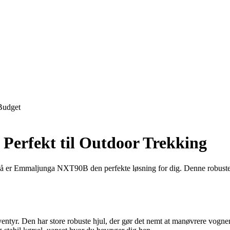
Budget
erfekt til Outdoor Trekking
Så er Emmaljunga NXT90B den perfekte løsning for dig. Denne robuste og 
yr. Den har store robuste hjul, der gør det nemt at manøvrere vognen p