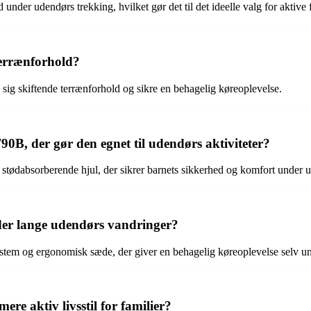
er udendørs trekking, hvilket gør det til det ideelle valg for aktive f
terrænforhold?
e sig skiftende terrænforhold og sikre en behagelig køreoplevelse.
, der gør den egnet til udendørs aktiviteter?
ødabsorberende hjul, der sikrer barnets sikkerhed og komfort under u
r lange udendørs vandringer?
tem og ergonomisk sæde, der giver en behagelig køreoplevelse selv un
 aktiv livsstil for familier?