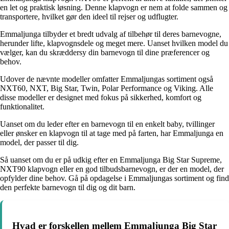
en let og praktisk løsning. Denne klapvogn er nem at folde sammen og
transportere, hvilket gør den ideel til rejser og udflugter.
Emmaljunga tilbyder et bredt udvalg af tilbehør til deres barnevogne,
herunder lifte, klapvognsdele og meget mere. Uanset hvilken model du
vælger, kan du skræddersy din barnevogn til dine præferencer og
behov.
Udover de nævnte modeller omfatter Emmaljungas sortiment også
NXT60, NXT, Big Star, Twin, Polar Performance og Viking. Alle
disse modeller er designet med fokus på sikkerhed, komfort og
funktionalitet.
Uanset om du leder efter en barnevogn til en enkelt baby, tvillinger
eller ønsker en klapvogn til at tage med på farten, har Emmaljunga en
model, der passer til dig.
Så uanset om du er på udkig efter en Emmaljunga Big Star Supreme,
NXT90 klapvogn eller en god tilbudsbarnevogn, er der en model, der
opfylder dine behov. Gå på opdagelse i Emmaljungas sortiment og find
den perfekte barnevogn til dig og dit barn.
Hvad er forskellen mellem Emmaljunga Big Star