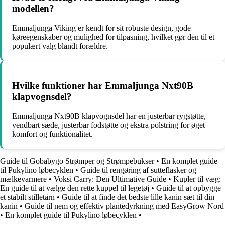
modellen?
Emmaljunga Viking er kendt for sit robuste design, gode
køreegenskaber og mulighed for tilpasning, hvilket gør den til et
populært valg blandt forældre.
Hvilke funktioner har Emmaljunga Nxt90B
klapvognsdel?
Emmaljunga Nxt90B klapvognsdel har en justerbar rygstøtte,
vendbart sæde, justerbar fodstøtte og ekstra polstring for øget
komfort og funktionalitet.
Guide til Gobabygo Strømper og Strømpebukser
•
En komplet guide
til Pukylino løbecyklen
•
Guide til rengøring af sutteflasker og
mælkevarmere
•
Voksi Carry: Den Ultimative Guide
•
Kupler til væg:
En guide til at vælge den rette kuppel til legetøj
•
Guide til at opbygge
et stabilt stilletårn
•
Guide til at finde det bedste lille kanin sæt til din
kanin
•
Guide til nem og effektiv plantedyrkning med EasyGrow Nord
•
En komplet guide til Pukylino løbecyklen
•