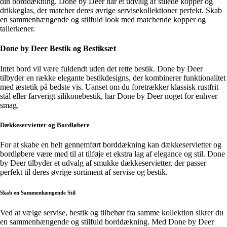
din borddækning. Done by Deer har et udvalg af stilede kopper og
drikkeglas, der matcher deres øvrige servisekollektioner perfekt. Skab
en sammenhængende og stilfuld look med matchende kopper og
tallerkener.
Done by Deer Bestik og Bestiksæt
Intet bord vil være fuldendt uden det rette bestik. Done by Deer
tilbyder en række elegante bestikdesigns, der kombinerer funktionalitet
med æstetik på bedste vis. Uanset om du foretrækker klassisk rustfrit
stål eller farverigt silikonebestik, har Done by Deer noget for enhver
smag.
Dækkeservietter og Bordløbere
For at skabe en helt gennemført borddækning kan dækkeservietter og
bordløbere være med til at tilføje et ekstra lag af elegance og stil. Done
by Deer tilbyder et udvalg af smukke dækkeservietter, der passer
perfekt til deres øvrige sortiment af servise og bestik.
Skab en Sammenhængende Stil
Ved at vælge servise, bestik og tilbehør fra samme kollektion sikrer du
en sammenhængende og stilfuld borddækning. Med Done by Deer