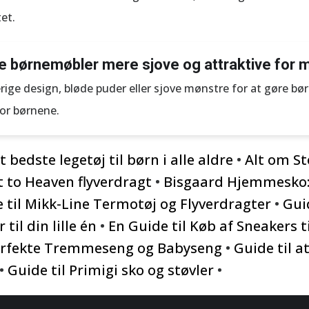
et.
e børnemøbler mere sjove og attraktive for 
rige design, bløde puder eller sjove mønstre for at gøre 
for børnene.
 bedste legetøj til børn i alle aldre
•
Alt om St
et to Heaven flyverdragt
•
Bisgaard Hjemmesko: 
 til Mikk-Line Termotøj og Flyverdragter
•
Guid
il din lille én
•
En Guide til Køb af Sneakers t
 Perfekte Tremmeseng og Babyseng
•
Guide til at
•
Guide til Primigi sko og støvler
•