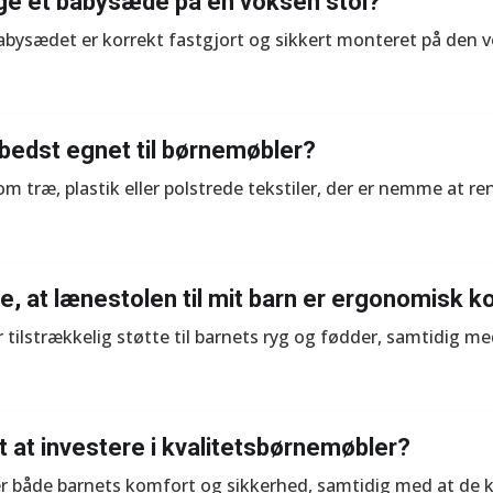
ruge et babysæde på en voksen stol?
t babysædet er korrekt fastgjort og sikkert monteret på den 
 bedst egnet til børnemøbler?
m træ, plastik eller polstrede tekstiler, der er nemme at re
e, at lænestolen til mit barn er ergonomisk k
 tilstrækkelig støtte til barnets ryg og fødder, samtidig m
gt at investere i kvalitetsbørnemøbler?
er både barnets komfort og sikkerhed, samtidig med at de 