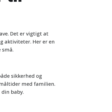
ve. Det er vigtigt at
g aktiviteter. Her er en
e små.
 både sikkerhed og
l måltider med familien.
l din baby.