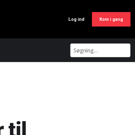
Log ind
Kom i gang
til