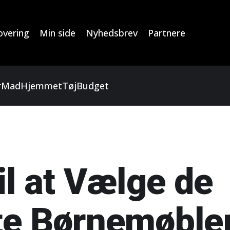
vering
Min side
Nyhedsbrev
Partnere
r
Mad
Hjemmet
Tøj
Budget
il at Vælge de
e Børnemøbler 