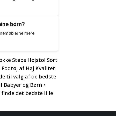
mine børn?
børnemøblerne mere
okke Steps Højstol Sort
Fodtøj af Høj Kvalitet
e til valg af de bedste
il Babyer og Børn
•
 finde det bedste lille