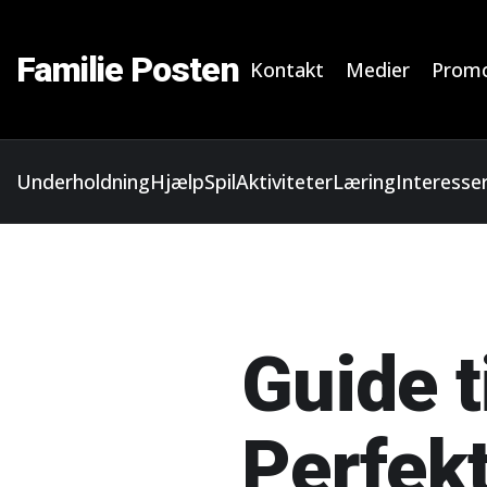
Familie Posten
Kontakt
Medier
Promo
Underholdning
Hjælp
Spil
Aktiviteter
Læring
Interesse
Guide t
Perfekt