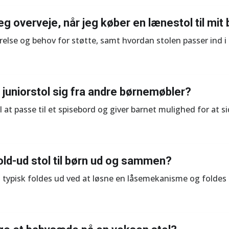
eg overveje, når jeg køber en lænestol til mit
rrelse og behov for støtte, samt hvordan stolen passer ind 
 juniorstol sig fra andre børnemøbler?
til at passe til et spisebord og giver barnet mulighed for a
old-ud stol til børn ud og sammen?
an typisk foldes ud ved at løsne en låsemekanisme og folde