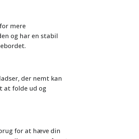
 for mere
en og har en stabil
sebordet.
pladser, der nemt kan
t at folde ud og
 brug for at hæve din