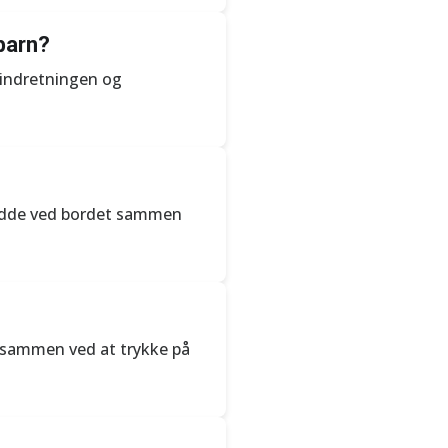
 barn?
i indretningen og
t sidde ved bordet sammen
s sammen ved at trykke på