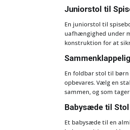
Juniorstol til Spi
En juniorstol til spise
uafhængighed under mål
konstruktion for at sik
Sammenklappelig S
En foldbar stol til bør
opbevares. Vælg en stab
sammen, og som tager m
Babysæde til Stol
Et babysæde til en almi