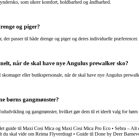
begyndersko, som sikrer komfort, holdbarhed og åndbarhed.
drenge og piger?
 der passer til både drenge og piger og deres individuelle præferencer.
ionelt, når de skal have nye Angulus prewalker sko?
nel skomager eller butikspersonale, når de skal have nye Angulus prewalk
ine børns gangmønster?
udvikling og gangmønster, hvilket gør dem til et ideelt valg for børn i 
et guide til Maxi Cosi Mica og Maxi Cosi Mica Pro Eco
•
Sebra – Alt 
t du skal vide om Reima Flyverdragt
•
Guide til Done by Deer Barne