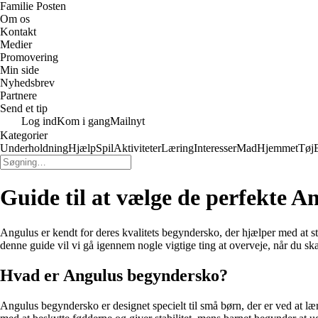
Familie Posten
Om os
Kontakt
Medier
Promovering
Min side
Nyhedsbrev
Partnere
Send et tip
Log ind
Kom i gang
Mailnyt
Kategorier
Underholdning
Hjælp
Spil
Aktiviteter
Læring
Interesser
Mad
Hjemmet
Tøj
Guide til at vælge de perfekte 
Angulus er kendt for deres kvalitets begyndersko, der hjælper med at stø
denne guide vil vi gå igennem nogle vigtige ting at overveje, når du 
Hvad er Angulus begyndersko?
Angulus begyndersko er designet specielt til små børn, der er ved at lære 