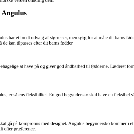
 udforske verden omkring dem.
a Angulus
gulus har et bredt udvalg af størrelser, men sørg for at måle dit barns fø
 de kan tilpasses efter dit barns fødder.
hagelige at have på og giver god åndbarhed til fødderne. Læderet former
lus, er sålens fleksibilitet. En god begyndersko skal have en fleksibel 
 skal gå på kompromis med designet. Angulus begyndersko kommer i et væl
lt efter præference.