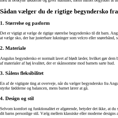
med at beskytte fødderne og giver stabilitet, mens barnet begynder at
Sådan vælger du de rigtige begyndersko fr
1. Størrelse og pasform
Det er vigtigt at vælge de rigtige størrelse begyndersko til dit barn. An
at vælge sko, der har justerbare lukninger som velcro eller snørebånd, så
2. Materiale
Angulus begyndersko er normalt lavet af blødt læder, hvilket gør dem be
af materialer af høj kvalitet, der er skånsomme mod barnets sarte hud.
3. Sålens fleksibilitet
En af de vigtigste ting at overveje, når du vælger begyndersko fra Angu
styrke fødderne og balancen, mens barnet lærer at gå.
4. Design og stil
Selvom komfort og funktionalitet er afgørende, betyder det ikke, at du
dit barns personlige stil. Vælg mellem klassiske eller moderne designs a