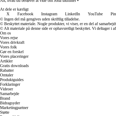
Alt, hvad du behøver at vide om Joha uldfutter
•
At dele er kærligt
X
Facebook
Instagram
LinkedIn
YouTube
Pin
© Ingen del må gengives uden skriftlig tilladelse.
© Beskyttet materiale. Nogle produkter, vi viser, er en del af samarbejd
© Alt materiale på denne side er ophavsretligt beskyttet. Vi deltager i 
Om os
Vores rejse
Vores drivkraft
Vores folk
Gør en forskel
Vores placeringer
Artikler
Gratis downloads
Rabatter
Omtaler
Produktguides
Forklaringer
Videoer
Samarbejde
Brand
Bidragsyder
Marketingpartner
Støtte