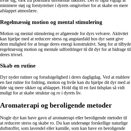
hvile sig, væk fra potentielt stressende faktorer. Det er også vigtigt at
minimere støj og forstyrrelser i dyrets omgivelser for at skabe en mere
afslappet atmosfære.
Regelmæssig motion og mental stimulering
Motion og mental stimulering er afgørende for dyrs velvære. Aktivitet
kan hjælpe med at reducere stress og angstanfald hos dyr samt give
dem mulighed for at bruge deres energi konstruktivt. Sørg for at tilbyde
regelmæssig motion og mentale udfordringer til dit dyr for at bidrage til
deres trivsel.
Skab en rutine
Dyr nyder rutiner og forudsigelighed i deres dagligdag. Ved at etablere
en fast rutine for fodring, motion og hvile kan du hjælpe dit dyr med at
føle sig mere sikker og afslappet. Hold dig til en fast tidsplan så vidt
muligt for at skabe struktur og ro i dyrets liv.
Aromaterapi og beroligende metoder
Nogle dyr kan have gavn af aromaterapi eller beroligende metoder til
at reducere stress og skabe ro. Du kan undersøge forskellige naturlige
duftstoffer, som lavendel eller kamille, som kan have en beroligende