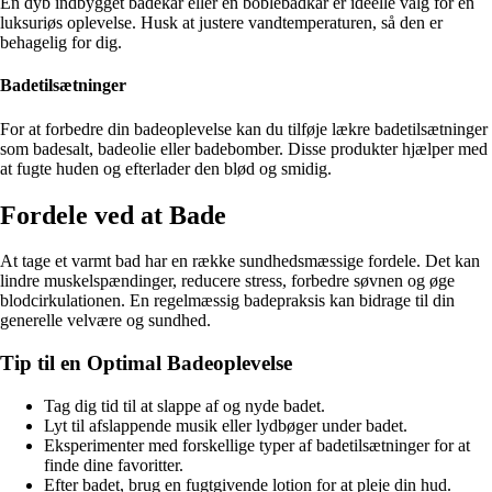
En dyb indbygget badekar eller en boblebadkar er ideelle valg for en
luksuriøs oplevelse. Husk at justere vandtemperaturen, så den er
behagelig for dig.
Badetilsætninger
For at forbedre din badeoplevelse kan du tilføje lækre badetilsætninger
som badesalt, badeolie eller badebomber. Disse produkter hjælper med
at fugte huden og efterlader den blød og smidig.
Fordele ved at Bade
At tage et varmt bad har en række sundhedsmæssige fordele. Det kan
lindre muskelspændinger, reducere stress, forbedre søvnen og øge
blodcirkulationen. En regelmæssig badepraksis kan bidrage til din
generelle velvære og sundhed.
Tip til en Optimal Badeoplevelse
Tag dig tid til at slappe af og nyde badet.
Lyt til afslappende musik eller lydbøger under badet.
Eksperimenter med forskellige typer af badetilsætninger for at
finde dine favoritter.
Efter badet, brug en fugtgivende lotion for at pleje din hud.