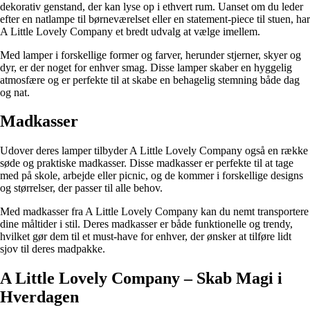
dekorativ genstand, der kan lyse op i ethvert rum. Uanset om du leder
efter en natlampe til børneværelset eller en statement-piece til stuen, har
A Little Lovely Company et bredt udvalg at vælge imellem.
Med lamper i forskellige former og farver, herunder stjerner, skyer og
dyr, er der noget for enhver smag. Disse lamper skaber en hyggelig
atmosfære og er perfekte til at skabe en behagelig stemning både dag
og nat.
Madkasser
Udover deres lamper tilbyder A Little Lovely Company også en række
søde og praktiske madkasser. Disse madkasser er perfekte til at tage
med på skole, arbejde eller picnic, og de kommer i forskellige designs
og størrelser, der passer til alle behov.
Med madkasser fra A Little Lovely Company kan du nemt transportere
dine måltider i stil. Deres madkasser er både funktionelle og trendy,
hvilket gør dem til et must-have for enhver, der ønsker at tilføre lidt
sjov til deres madpakke.
A Little Lovely Company – Skab Magi i
Hverdagen