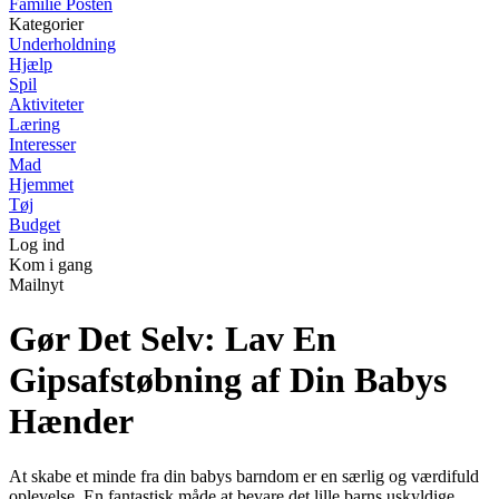
Familie Posten
Kategorier
Underholdning
Hjælp
Spil
Aktiviteter
Læring
Interesser
Mad
Hjemmet
Tøj
Budget
Log ind
Kom i gang
Mailnyt
Gør Det Selv: Lav En
Gipsafstøbning af Din Babys
Hænder
At skabe et minde fra din babys barndom er en særlig og værdifuld
oplevelse. En fantastisk måde at bevare det lille barns uskyldige