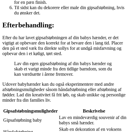
for en pæn finish.
Til sidst kan du dekorere eller male din gipsafstøbning, hvis
du ønsker det.
Efterbehandling:
Efter du har lavet gipsafstøbningen af din babys hænder, er det
vigtigt at opbevare den korrekt for at bevare den i lang tid. Placer
den på et sted væk fra direkte sollys for at undgå misfarvning og
opbevar den i et køligt, tørt sted.
Lav din egen gipsafstøbning af din babys hænder og
skab et varigt minde fra den tidlige barndom, som du
kan værdsætte i årene fremover.
Udover babyhænder kan du også eksperimentere med andre
afstøbningsmuligheder såsom håndafstøbning eller afstøbning af
fødder. Lad din kreativitet få frit løb, og skab unikke og personlige
minder fra din families liv.
Gipsafstøbningsmuligheder
Beskrivelse
Lav en mindeværdig souvenir af din
Gipsafstøbning baby
babys små hænder.
Skab en dekoration af en voksens
Håndafstøbning