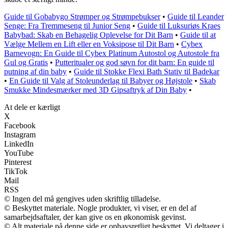
Guide til Gobabygo Strømper og Strømpebukser
•
Guide til Leander
Senge: Fra Tremmeseng til Junior Seng
•
Guide til Luksuriøs Kraes
Babybad: Skab en Behagelig Oplevelse for Dit Barn
•
Guide til at
Vælge Mellem en Lift eller en Voksipose til Dit Barn
•
Cybex
Barnevogn: En Guide til Cybex Platinum Autostol og Autostole fra
Gul og Gratis
•
Putteritualer og god søvn for dit barn: En guide til
putning af din baby
•
Guide til Stokke Flexi Bath Stativ til Badekar
•
En Guide til Valg af Stoleunderlag til Babyer og Højstole
•
Skab
Smukke Mindesmærker med 3D Gipsaftryk af Din Baby
•
At dele er kærligt
X
Facebook
Instagram
LinkedIn
YouTube
Pinterest
TikTok
Mail
RSS
© Ingen del må gengives uden skriftlig tilladelse.
© Beskyttet materiale. Nogle produkter, vi viser, er en del af
samarbejdsaftaler, der kan give os en økonomisk gevinst.
© Alt materiale på denne side er ophavsretligt beskyttet. Vi deltager i