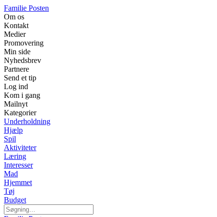
Familie Posten
Om os
Kontakt
Medier
Promovering
Min side
Nyhedsbrev
Partnere
Send et tip
Log ind
Kom i gang
Mailnyt
Kategorier
Underholdning
Hjælp
Spil
Aktiviteter
Læring
Interesser
Mad
Hjemmet
Tøj
Budget