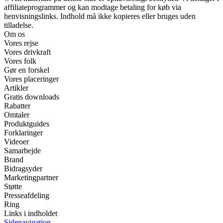
affiliateprogrammer og kan modtage betaling for køb via
henvisningslinks. Indhold må ikke kopieres eller bruges uden
tilladelse.
Om os
Vores rejse
Vores drivkraft
Vores folk
Gør en forskel
Vores placeringer
Artikler
Gratis downloads
Rabatter
Omtaler
Produktguides
Forklaringer
Videoer
Samarbejde
Brand
Bidragsyder
Marketingpartner
Støtte
Presseafdeling
Ring
Links i indholdet
Sidenavigation