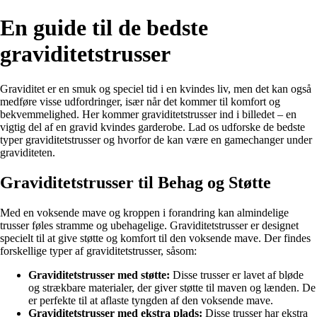
En guide til de bedste
graviditetstrusser
Graviditet er en smuk og speciel tid i en kvindes liv, men det kan også
medføre visse udfordringer, især når det kommer til komfort og
bekvemmelighed. Her kommer graviditetstrusser ind i billedet – en
vigtig del af en gravid kvindes garderobe. Lad os udforske de bedste
typer graviditetstrusser og hvorfor de kan være en gamechanger under
graviditeten.
Graviditetstrusser til Behag og Støtte
Med en voksende mave og kroppen i forandring kan almindelige
trusser føles stramme og ubehagelige. Graviditetstrusser er designet
specielt til at give støtte og komfort til den voksende mave. Der findes
forskellige typer af graviditetstrusser, såsom:
Graviditetstrusser med støtte:
Disse trusser er lavet af bløde
og strækbare materialer, der giver støtte til maven og lænden. De
er perfekte til at aflaste tyngden af den voksende mave.
Graviditetstrusser med ekstra plads:
Disse trusser har ekstra