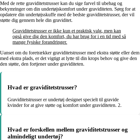
Med de rette graviditetstrusser kan du sige farvel til ubehag og
bekymringer om din undertøjskomfort under graviditeten. Sørg for at
opdatere din undertøjsskuffe med de bedste graviditetstrusser, der vil
støtte dig gennem hele din graviditet.
Graviditetstrusser er ikke kun et praktisk valg, men kan
også give dig den komfort, du har brug for i en tid med så
mange fysiske forandringer.
Uanset om du foretrækker graviditetstrusser med ekstra støtte eller dem
med ekstra plads, er det vigtigt at lytte til din krops behov og give den
den støtte, den fortjener under graviditeten.
Hvad er graviditetstrusser?
Graviditetstrusser er undertøj designet specielt til gravide
kvinder for at give støtte og komfort under graviditeten. 2.
Hvad er forskellen mellem graviditetstrusser og
almindeligt undertøj?