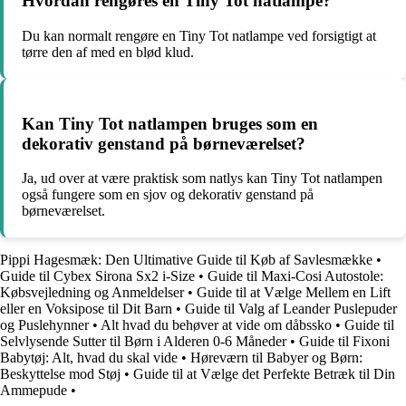
Hvordan rengøres en Tiny Tot natlampe?
Du kan normalt rengøre en Tiny Tot natlampe ved forsigtigt at
tørre den af med en blød klud.
Kan Tiny Tot natlampen bruges som en
dekorativ genstand på børneværelset?
Ja, ud over at være praktisk som natlys kan Tiny Tot natlampen
også fungere som en sjov og dekorativ genstand på
børneværelset.
Pippi Hagesmæk: Den Ultimative Guide til Køb af Savlesmække
•
Guide til Cybex Sirona Sx2 i-Size
•
Guide til Maxi-Cosi Autostole:
Købsvejledning og Anmeldelser
•
Guide til at Vælge Mellem en Lift
eller en Voksipose til Dit Barn
•
Guide til Valg af Leander Puslepuder
og Puslehynner
•
Alt hvad du behøver at vide om dåbssko
•
Guide til
Selvlysende Sutter til Børn i Alderen 0-6 Måneder
•
Guide til Fixoni
Babytøj: Alt, hvad du skal vide
•
Høreværn til Babyer og Børn:
Beskyttelse mod Støj
•
Guide til at Vælge det Perfekte Betræk til Din
Ammepude
•