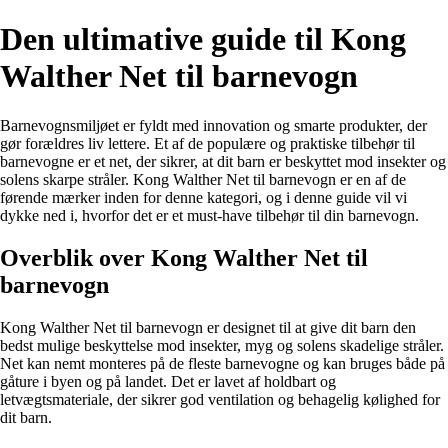
Den ultimative guide til Kong
Walther Net til barnevogn
Barnevognsmiljøet er fyldt med innovation og smarte produkter, der
gør forældres liv lettere. Et af de populære og praktiske tilbehør til
barnevogne er et net, der sikrer, at dit barn er beskyttet mod insekter og
solens skarpe stråler. Kong Walther Net til barnevogn er en af de
førende mærker inden for denne kategori, og i denne guide vil vi
dykke ned i, hvorfor det er et must-have tilbehør til din barnevogn.
Overblik over Kong Walther Net til
barnevogn
Kong Walther Net til barnevogn er designet til at give dit barn den
bedst mulige beskyttelse mod insekter, myg og solens skadelige stråler.
Net kan nemt monteres på de fleste barnevogne og kan bruges både på
gåture i byen og på landet. Det er lavet af holdbart og
letvægtsmateriale, der sikrer god ventilation og behagelig kølighed for
dit barn.