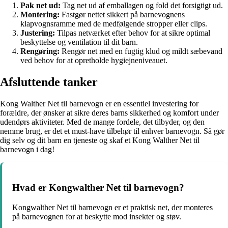
Pak net ud:
Tag net ud af emballagen og fold det forsigtigt ud.
Montering:
Fastgør nettet sikkert på barnevognens
klapvognsramme med de medfølgende stropper eller clips.
Justering:
Tilpas netværket efter behov for at sikre optimal
beskyttelse og ventilation til dit barn.
Rengøring:
Rengør net med en fugtig klud og mildt sæbevand
ved behov for at opretholde hygiejneniveauet.
Afsluttende tanker
Kong Walther Net til barnevogn er en essentiel investering for
forældre, der ønsker at sikre deres barns sikkerhed og komfort under
udendørs aktiviteter. Med de mange fordele, det tilbyder, og den
nemme brug, er det et must-have tilbehør til enhver barnevogn. Så gør
dig selv og dit barn en tjeneste og skaf et Kong Walther Net til
barnevogn i dag!
Hvad er Kongwalther Net til barnevogn?
Kongwalther Net til barnevogn er et praktisk net, der monteres
på barnevognen for at beskytte mod insekter og støv.