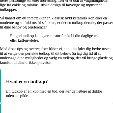
deres personlige stil eller indretning. Der er et utal af valgmuligheder,
lige fra enkle og minimalistiske design til farverige og mønstrede
tudkopper.
Så uanset om du foretrækker en klassisk hvid keramisk kop eller en
moderne og stilfuld rustfri stål krus, er der en tudkop derude, der passer
til dine behov og præferencer.
En god tudkop kan gøre en stor forskel i din daglige te-
eller kaffenydelse.
Med disse tips og overvejelser håber vi, at du nu føler dig bedre rustet
til at vælge den perfekte tudkop til dit behov. Så tag dig tid til at
undersøge dine muligheder og vælg en tudkop, der vil bringe glæde og
komfort til dine drikkeoplevelser.
Hvad er en tudkop?
En tudkop er en kop med en tud, der gør det lettere at drikke
uden at spilde.