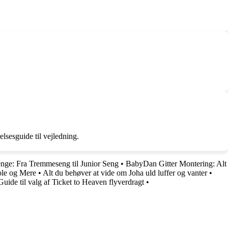
elsesguide til vejledning.
enge: Fra Tremmeseng til Junior Seng
•
BabyDan Gitter Montering: Alt
ole og Mere
•
Alt du behøver at vide om Joha uld luffer og vanter
•
Guide til valg af Ticket to Heaven flyverdragt
•