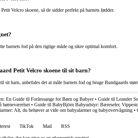
tit Velcro skoene, så de sidder perfekt på barnets fødder.
gnet?
tte barnets fod på den rigtige måde og sikre optimal komfort.
rd Petit Velcro skoene til sit barn?
til sit barn, anbefales det at måle barnets fod og bruge Bundgaards størr
: En Guide til Forårssange for Børn og Babyer
•
Guide til Leander S
på børneværelset
•
Guide til BabyBjörn Babyudstyr: Bæreseler, Vippest
armer: Alt, du behøver at vide om babyalarmer og babyovervågning
•
terest
TikTok
Mail
RSS
saftaler, der kan give os en økonomisk gevinst.