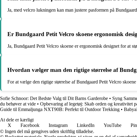
Ja, med velcro lukningen kan man justere pasformen på Bundgaard Pe
Er Bundgaard Petit Velcro skoene ergonomisk desi
Ja, Bundgaard Petit Velcro skoene er ergonomisk designet for at stø
Hvordan vælger man den rigtige størrelse af Bundgaa
For at vælge den rigtige størrelse af Bundgaard Petit Velcro skoene 
Sofie Schnoor: Det Bedste Valg til Dit Barns Garderobe
•
Syng Sammen
du behøver at vide
•
Opbevaring af legetøj: Skab orden og kreativitet 
Guide til Emmaljunga NXT90B: Perfekt til Outdoor Trekking
•
Babyal
At dele er kærligt
X
Facebook
Instagram
LinkedIn
YouTube
Pin
© Ingen del må gengives uden skriftlig tilladelse.
© Beskyttet materiale. Nogle produkter, vi viser, er en del af samarbejd