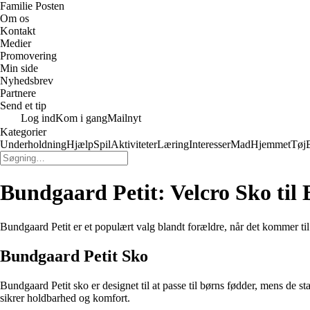
Familie Posten
Om os
Kontakt
Medier
Promovering
Min side
Nyhedsbrev
Partnere
Send et tip
Log ind
Kom i gang
Mailnyt
Kategorier
Underholdning
Hjælp
Spil
Aktiviteter
Læring
Interesser
Mad
Hjemmet
Tøj
Bundgaard Petit: Velcro Sko til
Bundgaard Petit er et populært valg blandt forældre, når det kommer til 
Bundgaard Petit Sko
Bundgaard Petit sko er designet til at passe til børns fødder, mens de sta
sikrer holdbarhed og komfort.