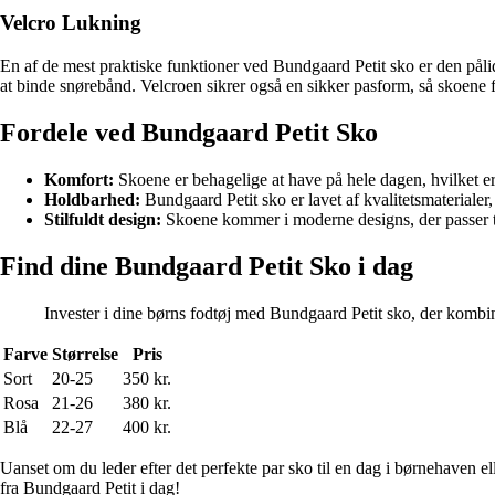
Velcro Lukning
En af de mest praktiske funktioner ved Bundgaard Petit sko er den pålide
at binde snørebånd. Velcroen sikrer også en sikker pasform, så skoene f
Fordele ved Bundgaard Petit Sko
Komfort:
Skoene er behagelige at have på hele dagen, hvilket er 
Holdbarhed:
Bundgaard Petit sko er lavet af kvalitetsmaterialer, 
Stilfuldt design:
Skoene kommer i moderne designs, der passer ti
Find dine Bundgaard Petit Sko i dag
Invester i dine børns fodtøj med Bundgaard Petit sko, der kombin
Farve
Størrelse
Pris
Sort
20-25
350 kr.
Rosa
21-26
380 kr.
Blå
22-27
400 kr.
Uanset om du leder efter det perfekte par sko til en dag i børnehaven 
fra Bundgaard Petit i dag!