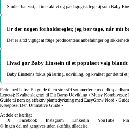
Studier har vist, at interaktivt og pædagogisk legetøj som Baby Eins
Er der nogen forholdsregler, jeg bør tage, når mit 
Det er altid vigtigt at følge producentens anbefalinger og sikkerhedsin
Hvad gør Baby Einstein til et populært valg blandt
Baby Einsteins fokus på læring, udvikling, og kvalitet gør det til e
Ferie med baby: En guide til en stressfri sommerferie med dit spædbarn
Legetøj: Kvalitetslegetøj til Dit Barns Udvikling
•
Mutsy Kombivogn: De
Guide til nem og effektiv plantedyrkning med EasyGrow Nord
•
Guide
Kørepose: Den Ultimative Guide
•
At dele er kærligt
X
Facebook
Instagram
LinkedIn
YouTube
Pin
© Ingen del må gengives uden skriftlig tilladelse.