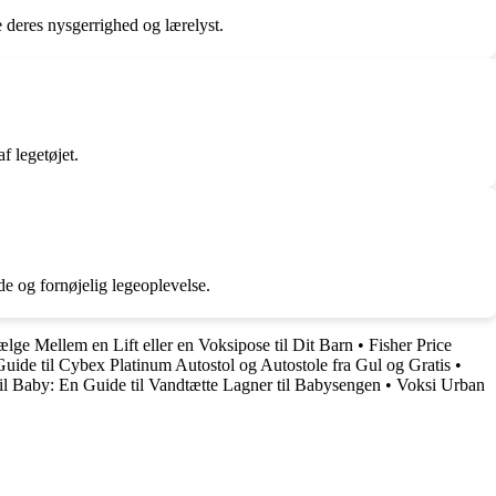
e deres nysgerrighed og lærelyst.
f legetøjet.
de og fornøjelig legeoplevelse.
ælge Mellem en Lift eller en Voksipose til Dit Barn
•
Fisher Price
ide til Cybex Platinum Autostol og Autostole fra Gul og Gratis
•
il Baby: En Guide til Vandtætte Lagner til Babysengen
•
Voksi Urban