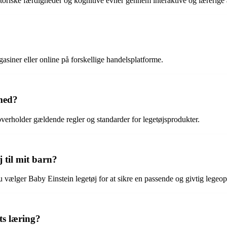
otoriske færdigheder og kognitive evner gennem interaktive og lærerige a
asiner eller online på forskellige handelsplatforme.
 med?
overholder gældende regler og standarder for legetøjsprodukter.
 til mit barn?
u vælger Baby Einstein legetøj for at sikre en passende og givtig legeop
ts læring?