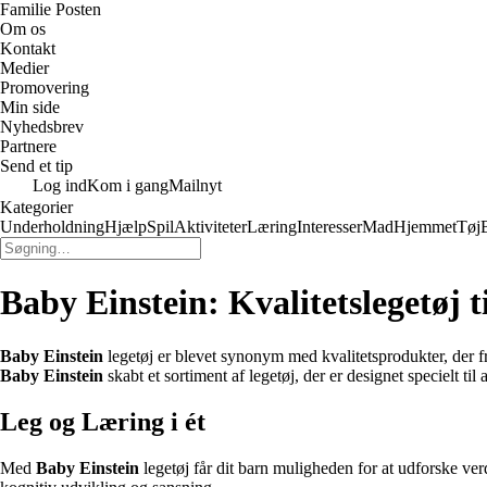
Familie Posten
Om os
Kontakt
Medier
Promovering
Min side
Nyhedsbrev
Partnere
Send et tip
Log ind
Kom i gang
Mailnyt
Kategorier
Underholdning
Hjælp
Spil
Aktiviteter
Læring
Interesser
Mad
Hjemmet
Tøj
Baby Einstein: Kvalitetslegetøj t
Baby Einstein
legetøj er blevet synonym med kvalitetsprodukter, der f
Baby Einstein
skabt et sortiment af legetøj, der er designet specielt til
Leg og Læring i ét
Med
Baby Einstein
legetøj får dit barn muligheden for at udforske ve