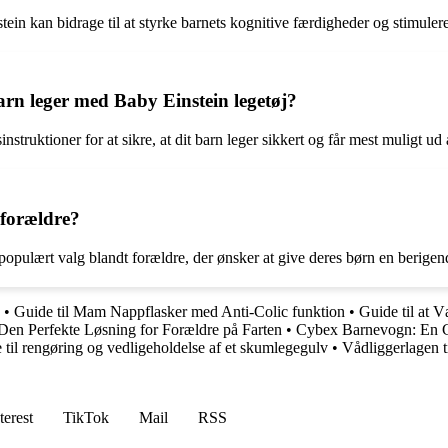
tein kan bidrage til at styrke barnets kognitive færdigheder og stimuler
barn leger med Baby Einstein legetøj?
struktioner for at sikre, at dit barn leger sikkert og får mest muligt ud a
 forældre?
t populært valg blandt forældre, der ønsker at give deres børn en berigen
•
Guide til Mam Nappflasker med Anti-Colic funktion
•
Guide til at V
n Perfekte Løsning for Forældre på Farten
•
Cybex Barnevogn: En Gu
 til rengøring og vedligeholdelse af et skumlegegulv
•
Vådliggerlagen t
terest
TikTok
Mail
RSS