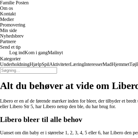
Familie Posten
Om os
Kontakt
Medier
Promovering
Min side
Nyhedsbrev
Partnere
Send et tip
Log ind
Kom i gang
Mailnyt
Kategorier
Underholdning
Hjælp
Spil
Aktiviteter
Læring
Interesser
Mad
Hjemmet
Tøj
Alt du behøver at vide om Libero
Libero er en af de førende mærker inden for bleer, der tilbyder et bredt
eller Libero Str 5, har Libero netop den ble, du har brug for.
Libero bleer til alle behov
Uanset om din baby er i størrelse 1, 2, 3, 4, 5 eller 6, har Libero den per