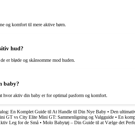
vne og komfort til mere aktive børn.
sitiv hud?
 da de er bløde og skånsomme mod huden.
in baby?
mt hvor aktiv din baby er for optimal pasform og komfort.
log: En Komplet Guide til At Handle til Din Nye Baby
•
Den ultimativ
ni GT vs City Elite Mini GT: Sammenligning og Valgguide
•
En komple
 Aktiv Leg for de Små
•
Molo Babytøj – Din Guide til at Vælge det Perfe