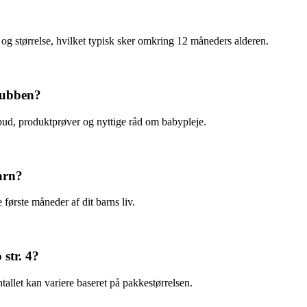
gt og størrelse, hvilket typisk sker omkring 12 måneders alderen.
lubben?
bud, produktprøver og nyttige råd om babypleje.
barn?
e første måneder af dit barns liv.
str. 4?
allet kan variere baseret på pakkestørrelsen.